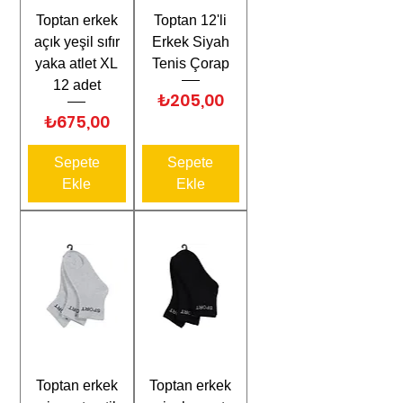
Toptan erkek
Toptan 12'li
açık yeşil sıfır
Erkek Siyah
yaka atlet XL
Tenis Çorap
12 adet
Fiyat
₺205,00
Fiyat
₺675,00
Sepete
Sepete
Ekle
Ekle
Toptan erkek
Toptan erkek