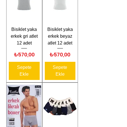
Bisiklet yaka
Bisiklet yaka
erkek gri atlet
erkek beyaz
12 adet
atlet 12 adet
Fiyat
Fiyat
₺570,00
₺570,00
Sepete
Sepete
Ekle
Ekle