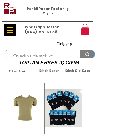
Renkli Pazar Toptan İç
Giyim
Whatsapp Destek
(544)
531 67 38
Giriş yap
TOPTAN ERKEK İÇ GİYİM
Erkek Boxer
Erkek Slip Külot
Erkek Atlet