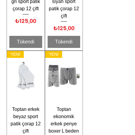
gri sport patik
siyah sport
çorap 12 çift
patik çorap 12
çift
Fiyat
₺125,00
Fiyat
₺125,00
Tükendi
Tükendi
YENİ
YENİ
Toptan erkek
Toptan
beyaz sport
ekonomik
patik çorap 12
erkek penye
çift
boxer L beden