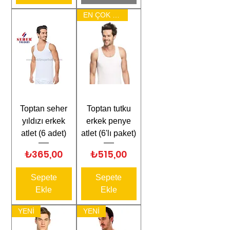
EN ÇOK SATAN
Toptan seher
Toptan tutku
yıldızı erkek
erkek penye
atlet (6 adet)
atlet (6'lı paket)
Fiyat
Fiyat
₺365,00
₺515,00
Sepete
Sepete
Ekle
Ekle
YENİ
YENİ