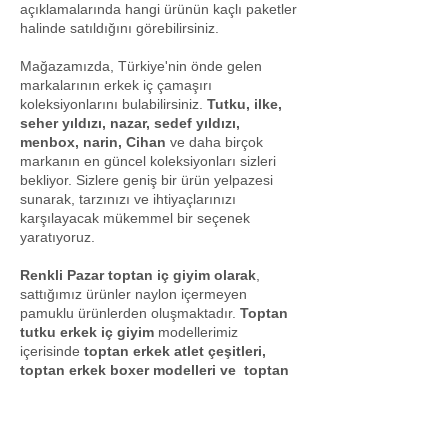
açıklamalarında hangi ürünün kaçlı paketler
halinde satıldığını görebilirsiniz.
Mağazamızda, Türkiye'nin önde gelen
markalarının erkek iç çamaşırı
koleksiyonlarını bulabilirsiniz.
Tutku, ilke,
seher yıldızı, nazar, sedef yıldızı,
menbox, narin, Cihan
ve daha birçok
markanın en güncel koleksiyonları sizleri
bekliyor. Sizlere geniş bir ürün yelpazesi
sunarak, tarzınızı ve ihtiyaçlarınızı
karşılayacak mükemmel bir seçenek
yaratıyoruz.
Renkli Pazar toptan iç giyim olarak
,
sattığımız ürünler naylon içermeyen
pamuklu ürünlerden oluşmaktadır.
Toptan
tutku erkek iç giyim
modellerimiz
içerisinde
toptan erkek atlet çeşitleri,
toptan erkek boxer modelleri ve toptan
erkek slip külot
modelleri ürünlerin
başlıcalarını oluşturmaktadır.
Toptan iç
giyim
sektöründe uzun yıllardır hizmet
vermekte olan firmamızın temel prensibi