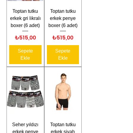
Toptan tutku
Toptan tutku
erkek gri likralı
erkek penye
boxer (6 adet)
boxer (6 adet)
Fiyat
Fiyat
₺515,00
₺515,00
Sepete
Sepete
Ekle
Ekle
Seher yıldızı
Toptan tutku
erkek penye
erkek siyah