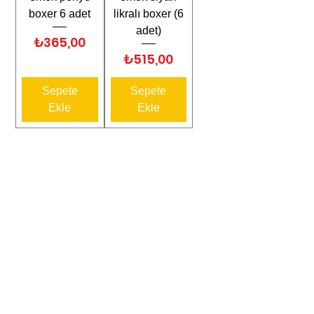
boxer 6 adet
likralı boxer (6
adet)
Fiyat
₺365,00
Fiyat
₺515,00
Sepete
Sepete
Ekle
Ekle