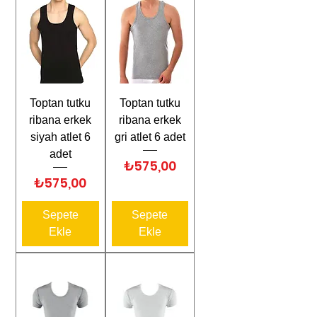
Toptan tutku
Toptan tutku
ribana erkek
ribana erkek
siyah atlet 6
gri atlet 6 adet
adet
Fiyat
₺575,00
Fiyat
₺575,00
Sepete
Sepete
Ekle
Ekle