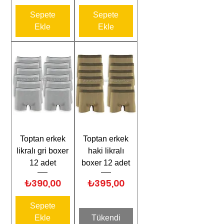
Sepete
Sepete
Ekle
Ekle
Toptan erkek
Toptan erkek
likralı gri boxer
haki likralı
12 adet
boxer 12 adet
Fiyat
Fiyat
₺390,00
₺395,00
Sepete
Ekle
Tükendi