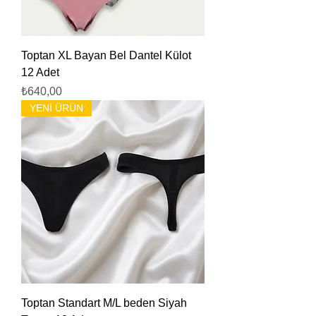
Toptan XL Bayan Bel Dantel Külot
12 Adet
Fiyat
₺640,00
YENİ ÜRÜN
Toptan Standart M/L beden Siyah