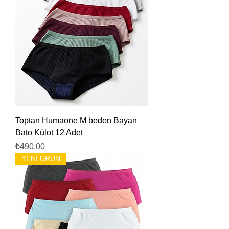
Toptan Humaone M beden Bayan
Bato Külot 12 Adet
Fiyat
₺490,00
YENİ ÜRÜN