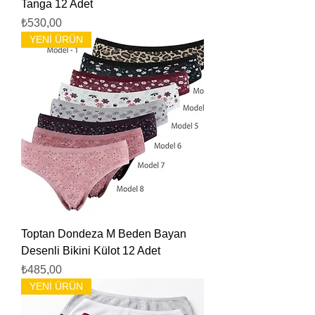
Tanga 12 Adet
Fiyat
₺530,00
YENİ ÜRÜN
Toptan Dondeza M Beden Bayan
Desenli Bikini Külot 12 Adet
Fiyat
₺485,00
YENİ ÜRÜN