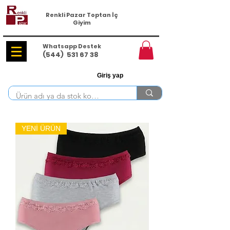
Renkli Pazar Toptan İç
Giyim
Whatsapp Destek
(544)
531 67 38
Giriş yap
YENİ ÜRÜN