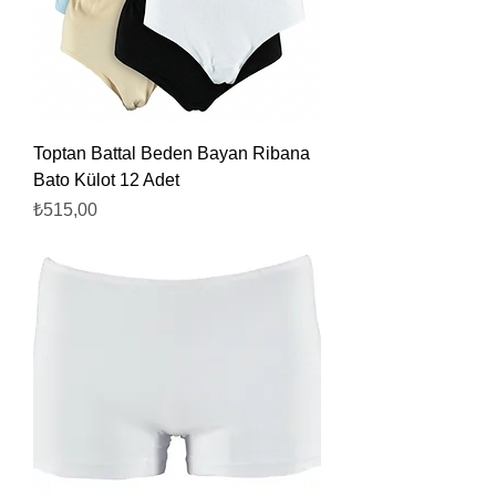
Toptan Battal Beden Bayan Ribana
Bato Külot 12 Adet
Fiyat
₺515,00