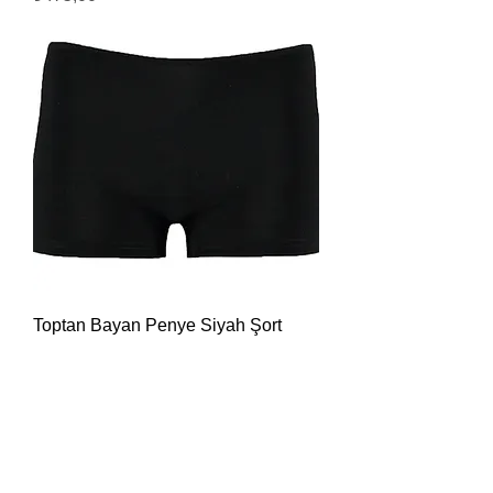
Toptan Bayan Penye Siyah Şort
Boxer 12 Adet
Fiyat
₺475,00