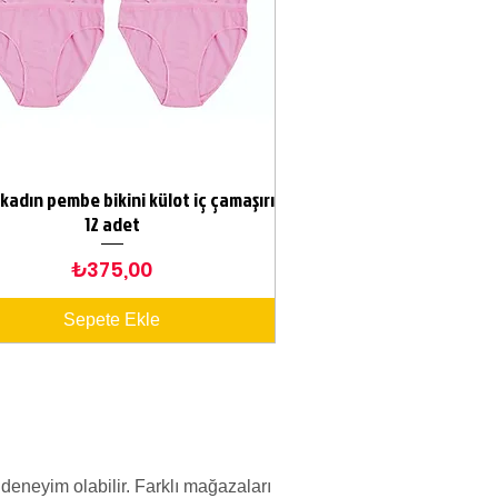
kadın pembe bikini külot iç çamaşırı
Hızlı Bakış
12 adet
Fiyat
₺375,00
Sepete Ekle
deneyim olabilir. Farklı mağazaları