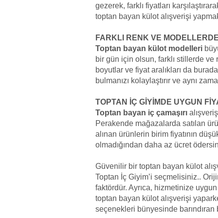
gezerek, farklı fiyatları karşılaştır
toptan bayan külot alışverişi yapm
FARKLI RENK VE MODELLERD
Toptan bayan külot modelleri
büyü
bir gün için olsun, farklı stillerde v
boyutlar ve fiyat aralıkları da bura
bulmanızı kolaylaştırır ve aynı zam
TOPTAN İÇ GİYİMDE UYGUN Fİ
Toptan bayan iç çamaşırı
alışveri
Perakende mağazalarda satılan ürün
alınan ürünlerin birim fiyatının düş
olmadığından daha az ücret ödersin
Güvenilir bir toptan bayan külot alı
Toptan İç Giyim’i seçmelisiniz.. Oriji
faktördür. Ayrıca, hizmetinize uygun
toptan bayan külot alışverişi yaparke
seçenekleri bünyesinde barındıran bir