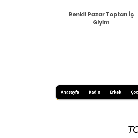
Renkli Pazar Toptan İç
Giyim
Anasayfa
Kadın
Erkek
Ço
HİJYEN KURALLARI GEREĞİ 
SATICI KAYNAKLI YANLIŞ Ü
T