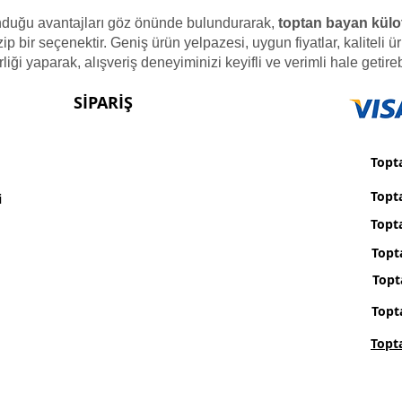
nduğu avantajları göz önünde bulundurarak,
toptan bayan külo
zip bir seçenektir. Geniş ürün yelpazesi, uygun fiyatlar, kaliteli
rliği yaparak, alışveriş deneyiminizi keyifli ve verimli hale getireb
SİPARİŞ
Topta
Topt
i
Topta
Topt
Topt
Topt
Topt