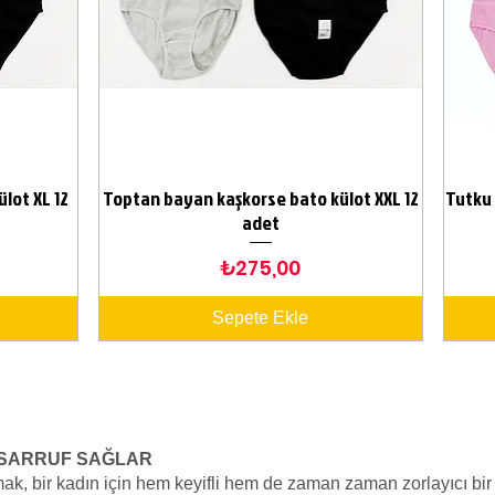
lot XL 12
Toptan bayan kaşkorse bato külot XXL 12
Tutku 
Hızlı Bakış
adet
Fiyat
₺275,00
Sepete Ekle
ASARRUF SAĞLAR
ak, bir kadın için hem keyifli hem de zaman zaman zorlayıcı bir 