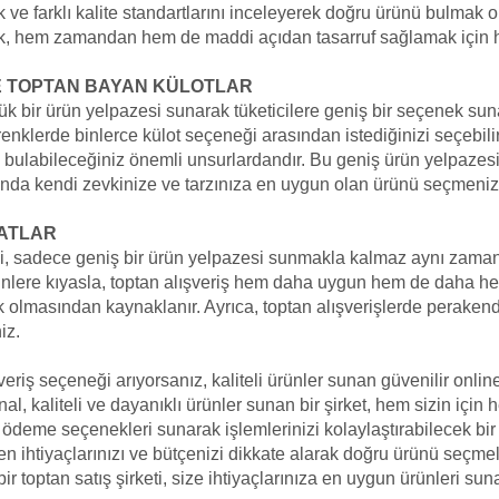
arak ve farklı kalite standartlarını inceleyerek doğru ürünü bulmak
ak, hem zamandan hem de maddi açıdan tasarruf sağlamak için ha
E TOPTAN BAYAN KÜLOTLAR
k bir ürün yelpazesi sunarak tüketicilere geniş bir seçenek sunar
e renklerde binlerce külot seçeneği arasından istediğinizi seçebilirs
da bulabileceğiniz önemli unsurlardandır. Bu geniş ürün yelpazesi
anda kendi zevkinize ve tarzınıza en uygun olan ürünü seçmeniz
YATLAR
şi, sadece geniş bir ürün yelpazesi sunmakla kalmaz aynı zama
lere kıyasla, toptan alışveriş hem daha uygun hem de daha hesa
ük olmasından kaynaklanır. Ayrıca, toptan alışverişlerde peraken
iz.
şveriş seçeneği arıyorsanız, kaliteli ürünler sunan güvenilir onl
nal, kaliteli ve dayanıklı ürünler sunan bir şirket, hem sizin için
 ödeme seçenekleri sunarak işlemlerinizi kolaylaştırabilecek bir 
n ihtiyaçlarınızı ve bütçenizi dikkate alarak doğru ürünü seçmelisi
 toptan satış şirketi, size ihtiyaçlarınıza en uygun ürünleri suna