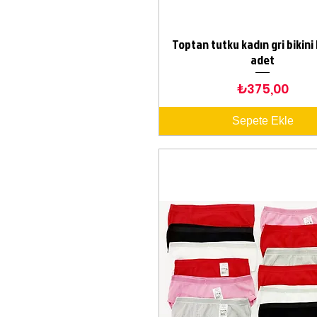
Toptan tutku kadın gri bikini 
Hızlı Bakış
adet
Fiyat
₺375,00
Sepete Ekle