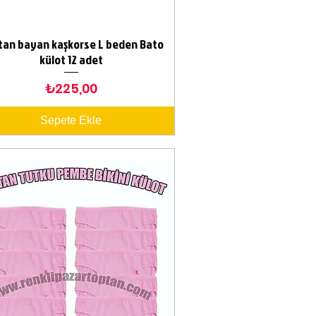
tan bayan kaşkorse L beden Bato
Hızlı Bakış
külot 12 adet
Fiyat
₺225,00
Sepete Ekle