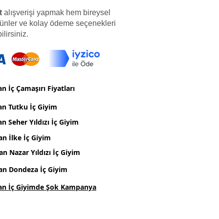
t
alışverişi yapmak hem bireysel
 ürünler ve kolay ödeme seçenekleri
ilirsiniz.
n İç Çamaşırı Fiyatları
an Tutku İç Giyim
n Seher Yıldızı İç Giyim
an İlke İç Giyim
an Nazar Yıldızı İç Giyim
an Dondeza İç Giyim
an İç Giyimde Şok Kampanya