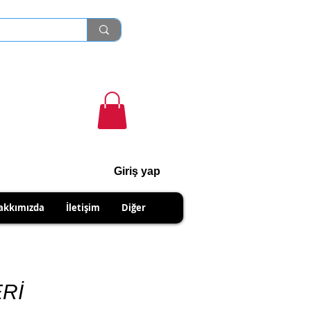
Giriş yap
cihanshn55@gmail.com
akkımızda
İletişim
Diğer
NABİLİRSİNİZ
Rİ