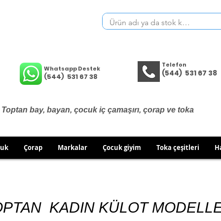
Telefon
Whatsapp Destek
(544) 531 67 38
(544) 531 67 38
Toptan bay, bayan, çocuk iç çamaşırı, çorap ve toka
cuk
Çorap
Markalar
Çocuk giyim
Toka çeşitleri
H
İÇ GİYİM ÜRÜNLERİNDE DEĞİŞİM VE İADE YOKTUR.
RÜN GÖNDERİMLERİNDE DEĞİŞİM/İADE HAKKINIZI KULLA
OPTAN KADIN KÜLOT MODELLE