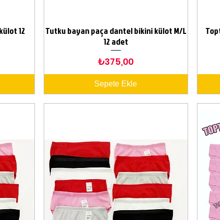
külot 12
Tutku bayan paça dantel bikini külot M/L
Top
Hızlı Bakış
12 adet
Fiyat
₺375,00
Sepete Ekle