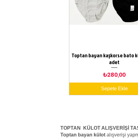
Toptan bayan kaşkorse bato kü
Hızlı Bakış
adet
Fiyat
₺280,00
Sepete Ekle
TOPTAN KÜLOT ALIŞVERİŞİ T
Toptan bayan külot
alışverişi yapm