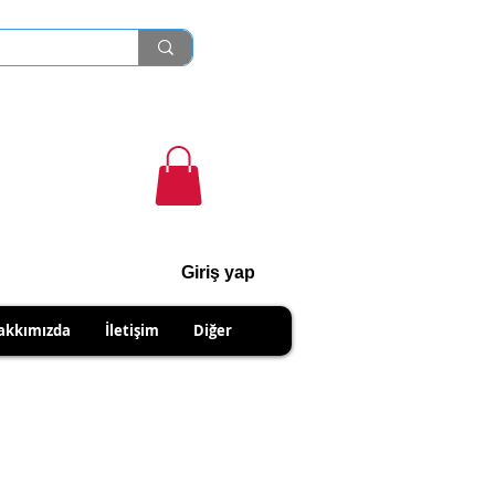
Giriş yap
cihanshn55@gmail.com
akkımızda
İletişim
Diğer
NABİLİRSİNİZ