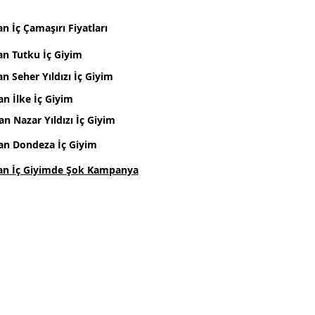
n İç Çamaşırı Fiyatları
an Tutku İç Giyim
n Seher Yıldızı İç Giyim
an İlke İç Giyim
an Nazar Yıldızı İç Giyim
an Dondeza İç Giyim
an İç Giyimde Şok Kampanya