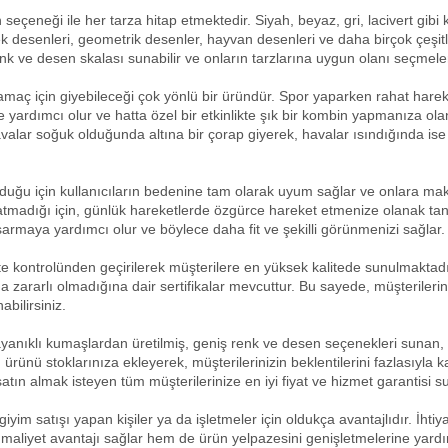
 seçeneği ile her tarza hitap etmektedir. Siyah, beyaz, gri, lacivert gibi k
ek desenleri, geometrik desenler, hayvan desenleri ve daha birçok çeşitl
enk ve desen skalası sunabilir ve onların tarzlarına uygun olanı seçmeler
lı amaç için giyebileceği çok yönlü bir üründür. Spor yaparken rahat hare
yardımcı olur ve hatta özel bir etkinlikte şık bir kombin yapmanıza ola
Havalar soğuk olduğunda altına bir çorap giyerek, havalar ısındığında ise 
uğu için kullanıcıların bedenine tam olarak uyum sağlar ve onlara mak
şatmadığı için, günlük hareketlerde özgürce hareket etmenize olanak tanır
e sarmaya yardımcı olur ve böylece daha fit ve şekilli görünmenizi sağlar.
te kontrolünden geçirilerek müşterilere en yüksek kalitede sunulmaktadır
 zararlı olmadığına dair sertifikalar mevcuttur. Bu sayede, müşterileriniz
bilirsiniz.
 dayanıklı kumaşlardan üretilmiş, geniş renk ve desen seçenekleri sunan,
rünü stoklarınıza ekleyerek, müşterilerinizin beklentilerini fazlasıyla kar
 satın almak isteyen tüm müşterilerinize en iyi fiyat ve hizmet garantisi
 giyim satışı yapan kişiler ya da işletmeler için oldukça avantajlıdır. İhtiy
maliyet avantajı sağlar hem de ürün yelpazesini genişletmelerine yardı