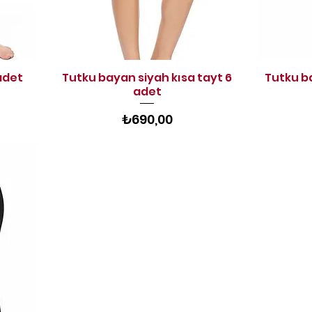
adet
Tutku bayan siyah kısa tayt 6
Tutku b
Hızlı Bakış
adet
Fiyat
₺690,00