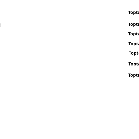
Topta
Topt
i
Topta
Topt
Topt
Topt
Topt