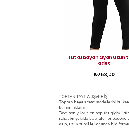
Tutku bayan siyah uzun t
Hızlı Bakış
adet
Fiyat
₺753,00
TOPTAN TAYT ALIŞVERİŞİ
Toptan bayan tayt
modellerini bu kateg
bulunmaktadır.
Tayt, son yılların en popüler giyim ürün
rahat bir şekilde sararak, her bedene u
olup, uzun süreli kullanımda bile form