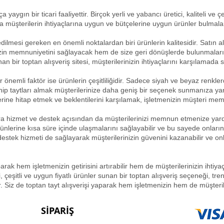
 yaygın bir ticari faaliyettir. Birçok yerli ve yabancı üretici, kaliteli ve çeş
müşterilerin ihtiyaçlarına uygun ve bütçelerine uygun ürünler bulmalar
dilmesi gereken en önemli noktalardan biri ürünlerin kalitesidir. Satın alm
zin memnuniyetini sağlayacak hem de size geri dönüşlerde bulunmalarını 
n bir toptan alışveriş sitesi, müşterilerinizin ihtiyaçlarını karşılamada s
r önemli faktör ise ürünlerin çeşitliliğidir. Sadece siyah ve beyaz renkl
ip taytları almak müşterilerinize daha geniş bir seçenek sunmanıza yardı
erine hitap etmek ve beklentilerini karşılamak, işletmenizin müşteri mem
sıra hizmet ve destek açısından da müşterilerinizi memnun etmenize yardı
rünlerine kısa süre içinde ulaşmalarını sağlayabilir ve bu sayede onları
ı destek hizmeti de sağlayarak müşterilerinizin güvenini kazanabilir ve on
arak hem işletmenizin getirisini artırabilir hem de müşterilerinizin ihtiya
i, çeşitli ve uygun fiyatlı ürünler sunan bir toptan alışveriş seçeneği, t
 Siz de toptan tayt alışverişi yaparak hem işletmenizin hem de müşterile
SİPARİŞ