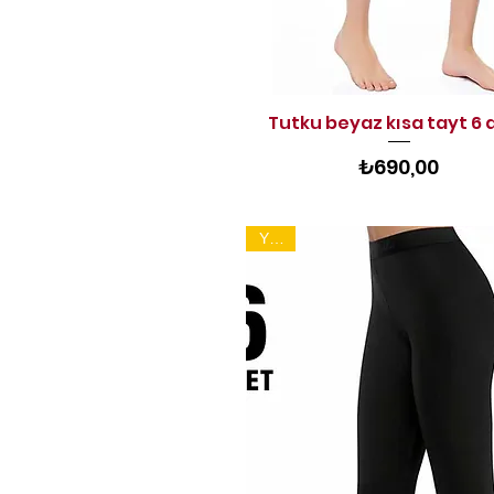
Tutku beyaz kısa tayt 6 
Hızlı Bakış
Fiyat
₺690,00
YENİ