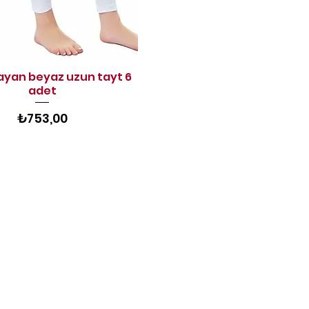
ayan beyaz uzun tayt 6
Hızlı Bakış
adet
Fiyat
₺753,00