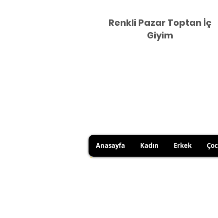
Renkli Pazar Toptan İç
Giyim
Anasayfa
Kadın
Erkek
Ço
HİJYEN KURALLARI GEREĞİ 
SATICI KAYNAKLI YANLIŞ Ü