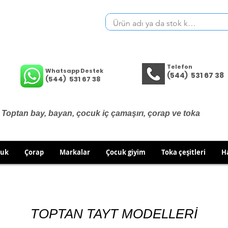
Telefon
Whatsapp Destek
(544) 531 67 38
(544) 531 67 38
Toptan bay, bayan, çocuk iç çamaşırı, çorap ve toka
cuk
Çorap
Markalar
Çocuk giyim
Toka çeşitleri
H
İÇ GİYİM ÜRÜNLERİNDE DEĞİŞİM VE İADE YOKTUR.
RÜN GÖNDERİMLERİNDE DEĞİŞİM/İADE HAKKINIZI KULLA
TOPTAN TAYT MODELLERİ