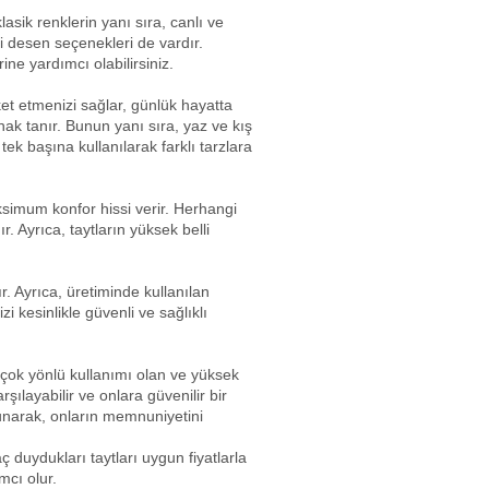
lasik renklerin yanı sıra, canlı ve
i desen seçenekleri de vardır.
ine yardımcı olabilirsiniz.
ket etmenizi sağlar, günlük hayatta
nak tanır. Bunun yanı sıra, yaz ve kış
tek başına kullanılarak farklı tarzlara
simum konfor hissi verir. Herhangi
. Ayrıca, taytların yüksek belli
. Ayrıca, üretiminde kullanılan
i kesinlikle güvenli ve sağlıklı
 çok yönlü kullanımı olan ve yüksek
şılayabilir ve onlara güvenilir bir
 sunarak, onların memnuniyetini
aç duydukları taytları uygun fiyatlarla
mcı olur.