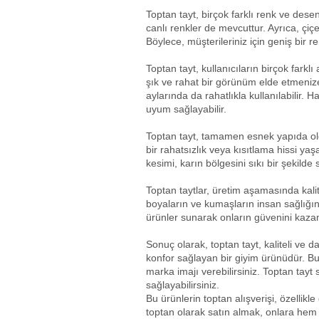
Toptan tayt, birçok farklı renk ve desen
canlı renkler de mevcuttur. Ayrıca, çiç
Böylece, müşterileriniz için geniş bir r
Toptan tayt, kullanıcıların birçok fark
şık ve rahat bir görünüm elde etmenize 
aylarında da rahatlıkla kullanılabilir. 
uyum sağlayabilir.
Toptan tayt, tamamen esnek yapıda old
bir rahatsızlık veya kısıtlama hissi ya
kesimi, karın bölgesini sıkı bir şekild
Toptan taytlar, üretim aşamasında kali
boyaların ve kumaşların insan sağlığına
ürünler sunarak onların güvenini kazana
Sonuç olarak, toptan tayt, kaliteli ve
konfor sağlayan bir giyim ürünüdür. Bu ü
marka imajı verebilirsiniz. Toptan tayt
sağlayabilirsiniz.
Bu ürünlerin toptan alışverişi, özellikle
toptan olarak satın almak, onlara hem 