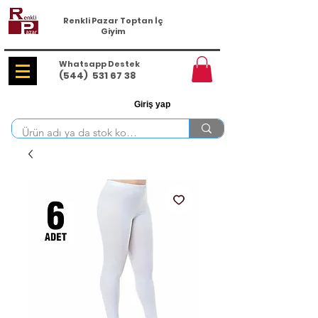
Renkli Pazar Toptan İç
Giyim
Whatsapp Destek
(544)
531 67 38
Giriş yap