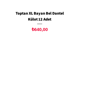
Toptan XL Bayan Bel Dantel
Toptan Standart M/L 
Külot 12 Adet
Siyah Tanga 12 Ad
Fiyat
₺640,00