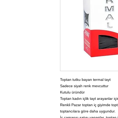
Toptan tutku bayan termal tayt
Sadece siyah renk mevcuttur
Kutulu üründür
Toptan kadın içlik tayt arayanlar iç
Renkli Pazar toptan iç giyimde topt
toptancılara göre daha uygundur.
İç çamaşırı satışı yapanlar, toptan 