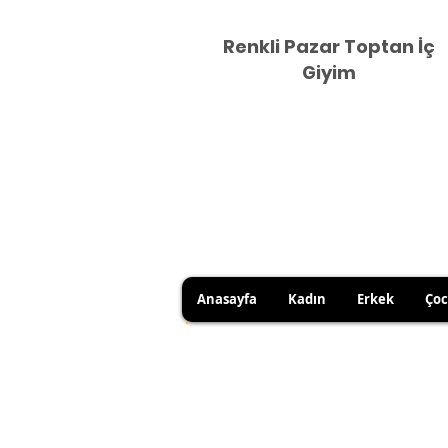
Renkli Pazar Toptan İç
Giyim
Anasayfa
Kadın
Erkek
Ço
HİJYEN KURALLARI GEREĞİ 
SATICI KAYNAKLI YANLIŞ Ü