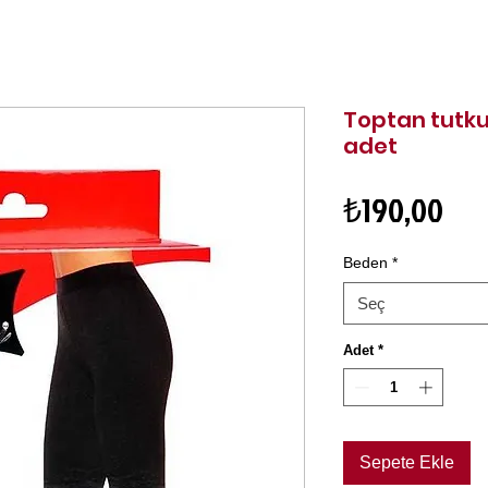
Toptan tutku
adet
Fiy
₺190,00
Beden
*
Seç
Adet
*
Sepete Ekle