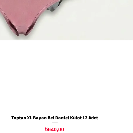
Toptan XL Bayan Bel Dantel Külot 12 Adet
Hızlı Bakış
Fiyat
₺640,00