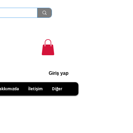
Giriş yap
cihanshn55@gmail.com
akkımızda
İletişim
Diğer
NABİLİRSİNİZ