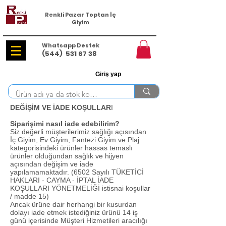
Renkli Pazar Toptan İç
Giyim
Whatsapp Destek
(544)
531 67 38
Giriş yap
DEĞİŞİM VE İADE KOŞULLAR
I
Siparişimi nasıl iade edebilirim?
Siz değerli müşterilerimiz sağlığı açısından
İç Giyim, Ev Giyim, Fantezi Giyim ve Plaj
kategorisindeki ürünler hassas temaslı
ürünler olduğundan sağlık ve hijyen
açısından değişim ve iade
yapılamamaktadır. (6502 Sayılı TÜKETİCİ
HAKLARI - CAYMA - İPTAL İADE
KOŞULLARI YÖNETMELİĞİ istisnai koşullar
/ madde 15)
Ancak ürüne dair herhangi bir kusurdan
dolayı iade etmek istediğiniz ürünü 14 iş
günü içerisinde Müşteri Hizmetileri aracılığı