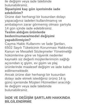
ile değişim veya iade talebinde
bulunabilirsiniz.
Siparişimi kaç gün içerisinde iade
edebilirim?
Ürüne dair herhangi bir kusurdan dolayı
yapacağınız iadeleri kullanılmamış ve
ambalajının zarar görmemiş olması şartıyla
14 gün içinde iade edebilirsiniz.
Teslim aldığım ürünlerde
beden/numara/model değişimi
yapabilirmiyim?
Cayma Hakkı Kullanımı ve İade Şartları,
6502 Sayılı Tüketicinin Korunması Hakkında
Kanun ve Mesafeli Sözleşmeler Yönetmeliği
hükümlerine göre ve hijyenik nedenler
kaynaklı siz değerli müşterilerimizin sağlığı
açısından iç giyim, ev giyim ve plaj
ürünlerinde maalesef değişim ve iade kabul
edilmemektedir.
Ancak ürüne dair herhangi bir kusurdan
dolayı iade etmek istediğiniz ürünü 14 iş
günü içerisinde Müşteri Hizmetileri aracılığı
ile değişim veya iade talebinde
bulunabilirsiniz.
İADE VE DEĞİŞİM ŞARTLARI HAKKINDA
BİLGİLENDİRME