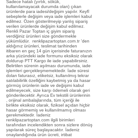
Sadece hatalı (yırtık, sökük,
kullanılamayacak durumda olan) çıkan
ürünlerde para iadesi/değişim yapılır. Keyfî
sebeplerle değişim veya iade işlemleri kabul
edilmez. Özen gösterilmeyip yanlış sipariş
verilen ürünlerde değişim kabul edilmez.
Renkli Pazar Toptan iç giyim sipariş
verdiğiniz ürünleri size göndermekle
yükümlüdür. renklipazartoptan.com.tr 'den
aldığınız ürünleri, teslimat tarihinden
itibaren en geç 14 gün içerisinde faturanızın
arka yüzündeki iade formunu eksiksiz olarak
doldurup PTT Kargo ile iade yapabilirsiniz.
Belirtilen sürenin aşılması durumunda, iade
işlemleri gerçekleşmemektedir. İade süresi
dolan faturasız, etiketsiz, kullanılmış tekrar
satılabilirlik özelliğini kaybetmiş ya da hasar
görmüş ürünlerin iade ve değişimi kabul
edilmeyecek, size karşı ödemeli olarak geri
gönderilecektir. Ayrıca Ev tekstili ürünlerinin
, orijinal ambalajlarında, tüm içeriği ile
birlikte eksiksiz olarak, fiziksel açıdan hiçbir
hasar görmemiş ve kullanılmamış olması
gerekmektedir. İadeniz
renklipazartoptan.com ilgili birimleri
tarafından incelendikten sonra sizlere dönüş
yapılarak süreç başlayacaktır. İadeniz
onaylandığında ürün ücreti, irtibat