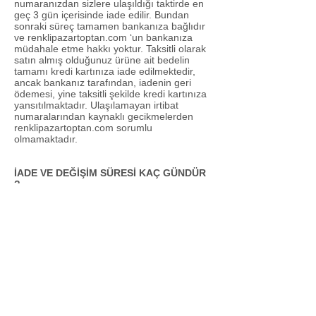
numaranızdan sizlere ulaşıldığı taktirde en
geç 3 gün içerisinde iade edilir. Bundan
sonraki süreç tamamen bankanıza bağlıdır
ve renklipazartoptan.com ‘un bankanıza
müdahale etme hakkı yoktur. Taksitli olarak
satın almış olduğunuz ürüne ait bedelin
tamamı kredi kartınıza iade edilmektedir,
ancak bankanız tarafından, iadenin geri
ödemesi, yine taksitli şekilde kredi kartınıza
yansıtılmaktadır. Ulaşılamayan irtibat
numaralarından kaynaklı gecikmelerden
renklipazartoptan.com sorumlu
olmamaktadır.
İADE VE DEĞİŞİM SÜRESİ KAÇ GÜNDÜR
?
renklipazartoptan.com.tr den kaynaklanan ,
yanlış ürün , yanlış beden ve yanlış renk v.b
gönderimleri, kullanmadan , satılabilir
özelliğini kaybettirmeden ürünün size teslim
tarihinden itibaren 14 gün içerisinde
renklipazartekstil.com.tr ile temasa geçerek
iade yapabilirsiniz. Bu sürenin dışın da
herhangi bir şekilde ürünlerinizin iade ve
değişimi yapılamamaktadır. Kusurlu
göndereceğiniz ürünlerde ; aldığınız