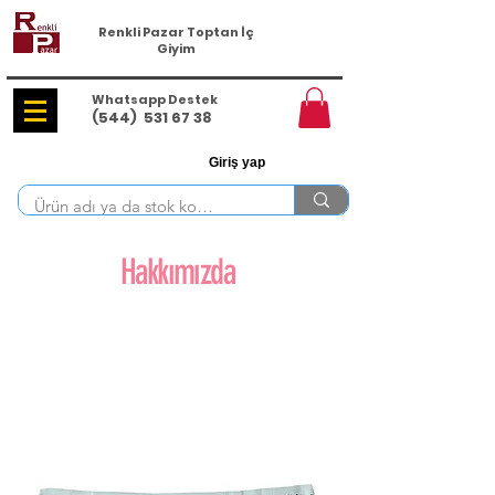
Renkli Pazar Toptan İç
Giyim
Whatsapp Destek
(544)
531 67 38
Giriş yap
Hakkımızda