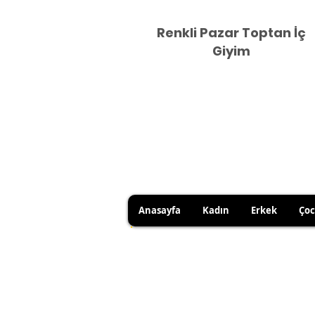
Renkli Pazar Toptan İç
Giyim
Anasayfa
Kadın
Erkek
Ço
HİJYEN KURALLARI GEREĞİ 
SATICI KAYNAKLI YANLIŞ Ü