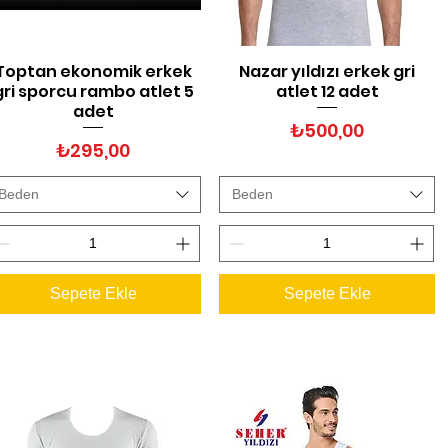
Toptan ekonomik erkek
Nazar yıldızı erkek gri
Hızlı Bakış
Hızlı Bakış
gri sporcu rambo atlet 5
atlet 12 adet
adet
Fiyat
₺500,00
Fiyat
₺295,00
Beden
Beden
Sepete Ekle
Sepete Ekle