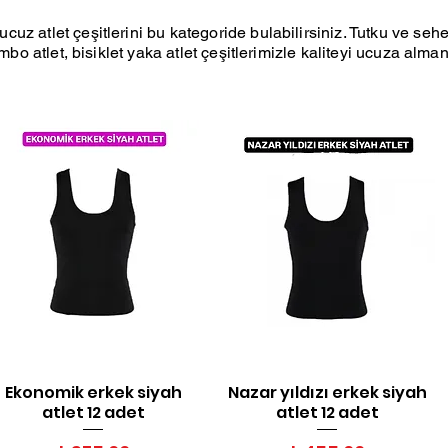
ucuz atlet çeşitlerini bu kategoride bulabilirsiniz. Tutku ve sehe
 rambo atlet, bisiklet yaka atlet çeşitlerimizle kaliteyi ucuza alma
Ekonomik erkek siyah
Nazar yıldızı erkek siyah
Hızlı Bakış
Hızlı Bakış
atlet 12 adet
atlet 12 adet