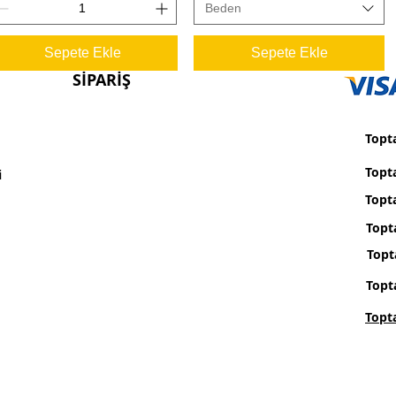
Beden
Sepete Ekle
Sepete Ekle
SİPARİŞ
Topta
Topt
i
Topta
Topt
Topt
Topt
Topt