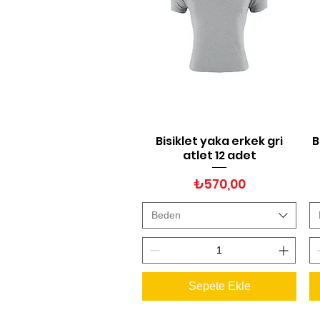
Bisiklet yaka erkek gri
B
Hızlı Bakış
atlet 12 adet
Fiyat
₺570,00
Beden
Sepete Ekle