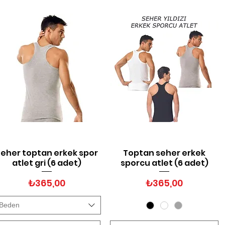
eher toptan erkek spor
Toptan seher erkek
Hızlı Bakış
Hızlı Bakış
atlet gri (6 adet)
sporcu atlet (6 adet)
Fiyat
Fiyat
₺365,00
₺365,00
Beden