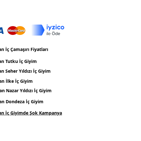
n İç Çamaşırı Fiyatları
an Tutku İç Giyim
n Seher Yıldızı İç Giyim
an İlke İç Giyim
an Nazar Yıldızı İç Giyim
an Dondeza İç Giyim
an İç Giyimde Şok Kampanya