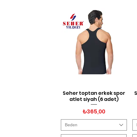
Seher toptan erkek spor
S
Hızlı Bakış
atlet siyah (6 adet)
Fiyat
₺365,00
Beden