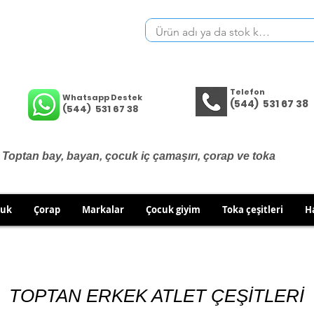
Telefon
Whatsapp Destek
(544) 531 67 38
(544) 531 67 38
Toptan bay, bayan, çocuk iç çamaşırı, çorap ve toka
cuk
Çorap
Markalar
Çocuk giyim
Toka çeşitleri
H
İÇ GİYİM ÜRÜNLERİNDE DEĞİŞİM VE İADE YOKTUR.
RÜN GÖNDERİMLERİNDE DEĞİŞİM/İADE HAKKINIZI KULLA
TOPTAN ERKEK ATLET ÇEŞİTLERİ