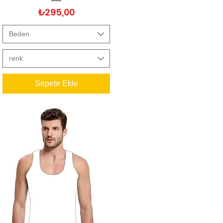
Fiyat
₺295,00
Beden
renk
Sepete Ekle