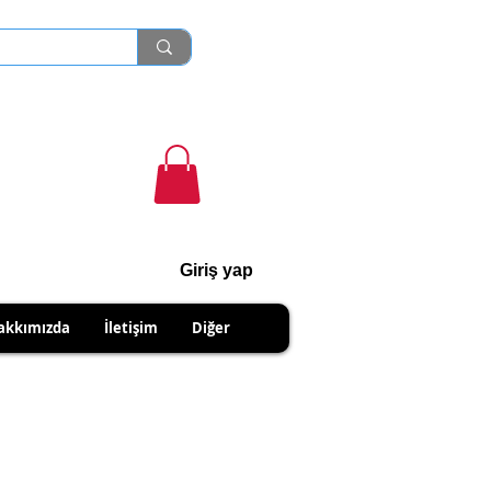
Giriş yap
cihanshn55@gmail.com
akkımızda
İletişim
Diğer
NABİLİRSİNİZ