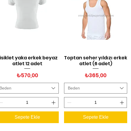
isiklet yaka erkek beyaz
Toptan seher yıldızı erkek
Hızlı Bakış
Hızlı Bakış
atlet 12 adet
atlet (6 adet)
Fiyat
Fiyat
₺570,00
₺365,00
Beden
Beden
Sepete Ekle
Sepete Ekle