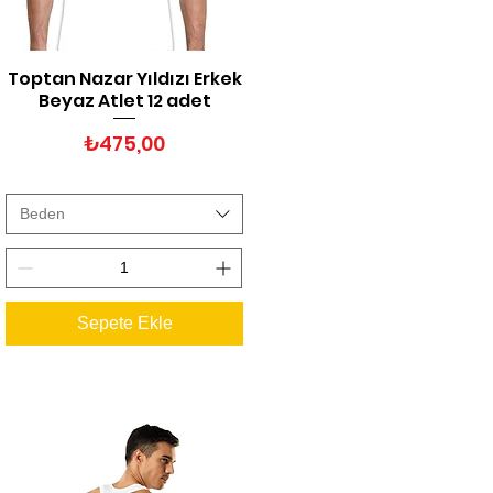
Toptan Nazar Yıldızı Erkek
Hızlı Bakış
Beyaz Atlet 12 adet
Fiyat
₺475,00
Beden
Sepete Ekle