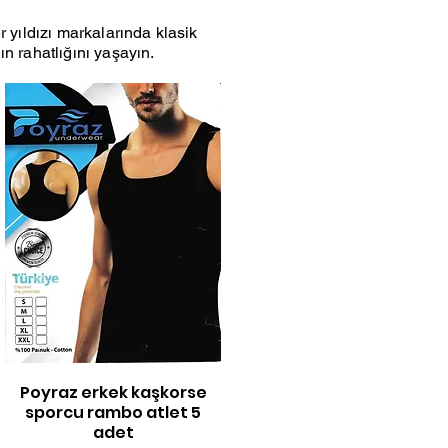
r yıldızı markalarında klasik
nın rahatlığını yaşayın.
Poyraz erkek kaşkorse
Hızlı Bakış
sporcu rambo atlet 5
adet