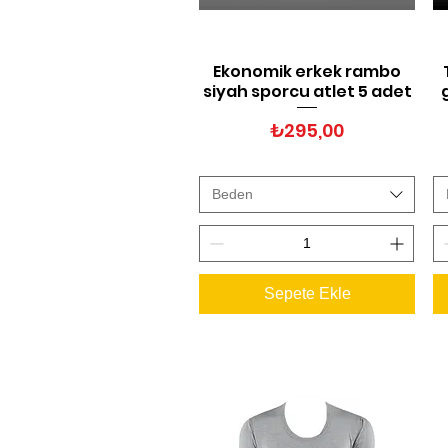
Ekonomik erkek rambo
Hızlı Bakış
siyah sporcu atlet 5 adet
Fiyat
₺295,00
Beden
Sepete Ekle