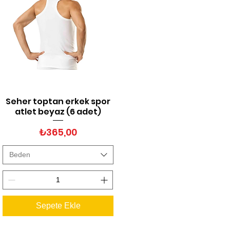
Seher toptan erkek spor
Hızlı Bakış
atlet beyaz (6 adet)
Fiyat
₺365,00
Beden
Sepete Ekle