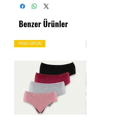
Benzer Ürünler
YENİ ÜRÜN
YENİ ÜRÜN