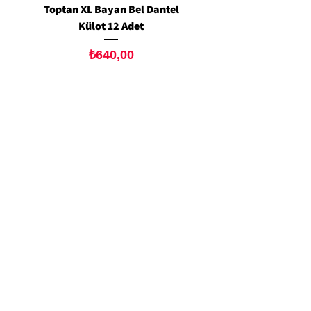
Toptan XL Bayan Bel Dantel
Toptan Standart M/L 
Külot 12 Adet
Siyah Tanga 12 Ad
Fiyat
₺640,00