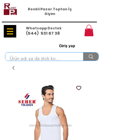
Renkli Pazar Toptan İç
Giyim
Whatsapp Destek
(544)
531 67 38
Giriş yap