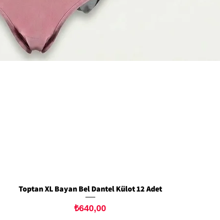
Toptan XL Bayan Bel Dantel Külot 12 Adet
Hızlı Bakış
Fiyat
₺640,00