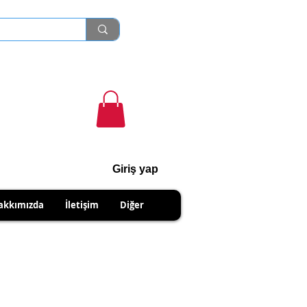
Giriş yap
cihanshn55@gmail.com
akkımızda
İletişim
Diğer
NABİLİRSİNİZ