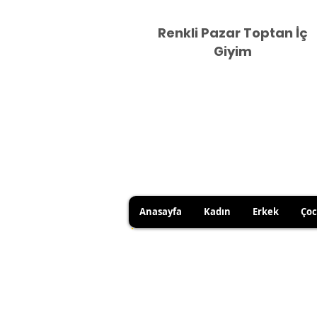
Renkli Pazar Toptan İç
Giyim
Anasayfa
Kadın
Erkek
Ço
HİJYEN KURALLARI GEREĞİ 
SATICI KAYNAKLI YANLIŞ Ü