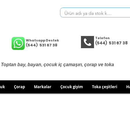
Telefon
Whatsapp Destek
(544) 531 67 38
(544) 531 67 38
Toptan bay, bayan, çocuk iç çamaşırı, çorap ve toka
cuk
Çorap
Markalar
Çocuk giyim
Toka çeşitleri
H
İÇ GİYİM ÜRÜNLERİNDE DEĞİŞİM VE İADE YOKTUR.
RÜN GÖNDERİMLERİNDE DEĞİŞİM/İADE HAKKINIZI KULLA