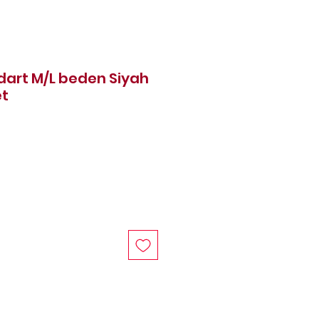
art M/L beden Siyah
et
at