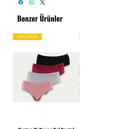
Benzer Ürünler
YENİ ÜRÜN
YENİ ÜRÜN