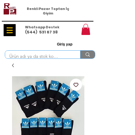
Renkli Pazar Toptan İç
Giyim
Whatsapp Destek
(544)
531 67 38
Giriş yap