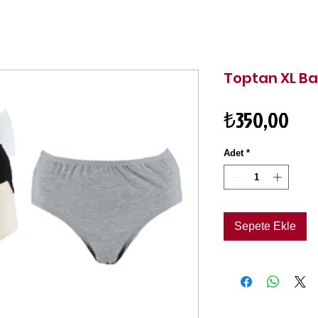
Toptan XL B
Fiy
₺350,00
Adet
*
Sepete Ekle