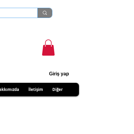
Giriş yap
cihanshn55@gmail.com
akkımızda
İletişim
Diğer
NABİLİRSİNİZ