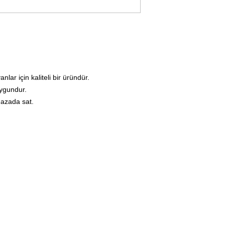
lar için kaliteli bir üründür.
uygundur.
ğazada sat.