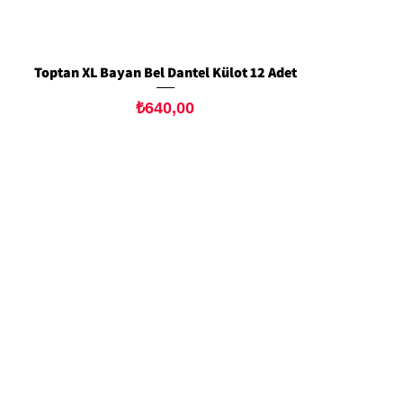
Toptan XL Bayan Bel Dantel Külot 12 Adet
Hızlı Bakış
Fiyat
₺640,00