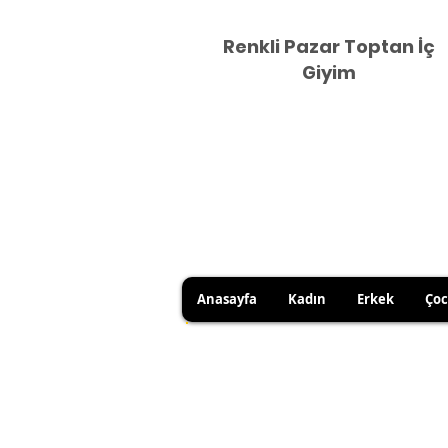
Renkli Pazar Toptan İç
Giyim
Anasayfa
Kadın
Erkek
Ço
HİJYEN KURALLARI GEREĞİ 
SATICI KAYNAKLI YANLIŞ Ü