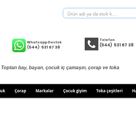
Telefon
Whatsapp Destek
(544) 531 67 38
(544) 531 67 38
Toptan bay, bayan, çocuk iç çamaşırı, çorap ve toka
cuk
Çorap
Markalar
Çocuk giyim
Toka çeşitleri
H
İÇ GİYİM ÜRÜNLERİNDE DEĞİŞİM VE İADE YOKTUR.
RÜN GÖNDERİMLERİNDE DEĞİŞİM/İADE HAKKINIZI KULLA