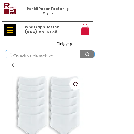
Renkli Pazar Toptan İç
Giyim
Whatsapp Destek
(544)
531 67 38
Giriş yap