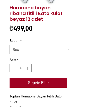
Humaone bayan
ribana fitilli Bato külot
beyaz 12 adet
Fiyat
₺499,00
Beden
*
Adet
*
Sepete Ekle
Toptan Humaone Bayan Fitilli Bato
Külot