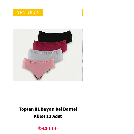
YENİ ÜRÜN
YENİ ÜRÜN
Toptan XL Bayan Bel Dantel
Toptan Standart M/L 
Külot 12 Adet
Siyah Tanga 12 Ad
Fiyat
₺640,00