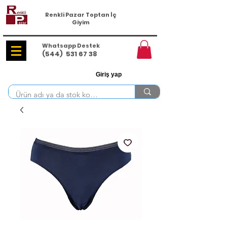
Renkli Pazar Toptan İç
Giyim
Whatsapp Destek
(544)
531 67 38
Giriş yap