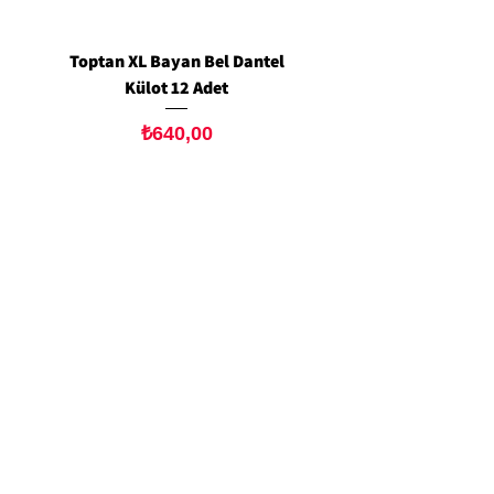
Toptan XL Bayan Bel Dantel
Toptan Standart M/L 
Külot 12 Adet
Siyah Tanga 12 Ad
Fiyat
₺640,00