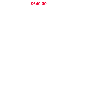
Fiyat
₺640,00