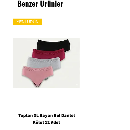
Benzer Ürünler
YENİ ÜRÜN
YENİ ÜRÜN
Toptan XL Bayan Bel Dantel
Toptan Standart M/L 
Külot 12 Adet
Siyah Tanga 12 Ad