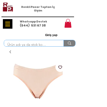
Renkli Pazar Toptan İç
Giyim
Whatsapp Destek
(544)
531 67 38
Giriş yap