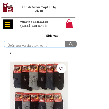
Renkli Pazar Toptan İç
Giyim
Whatsapp Destek
(544)
531 67 38
Giriş yap