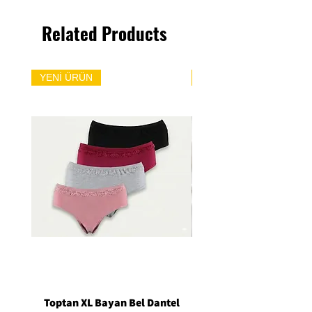
Related Products
YENİ ÜRÜN
YENİ ÜRÜN
Toptan XL Bayan Bel Dantel
Toptan Standart M/L 