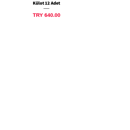
Külot 12 Adet
Siyah Tanga 12 Ad
Price
TRY 640.00