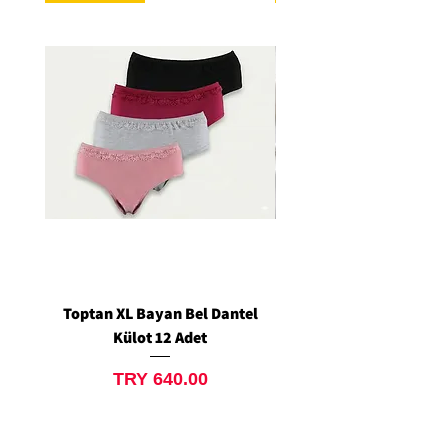
Toptan XL Bayan Bel Dantel
Toptan Standart M/L 
Külot 12 Adet
Siyah Tanga 12 Ad
Price
TRY 640.00