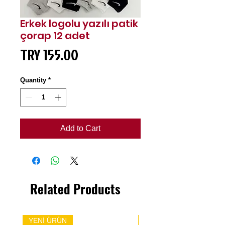
Erkek logolu yazılı patik
çorap 12 adet
Price
TRY 155.00
Quantity
*
Add to Cart
Related Products
YENİ ÜRÜN
YENİ ÜRÜN