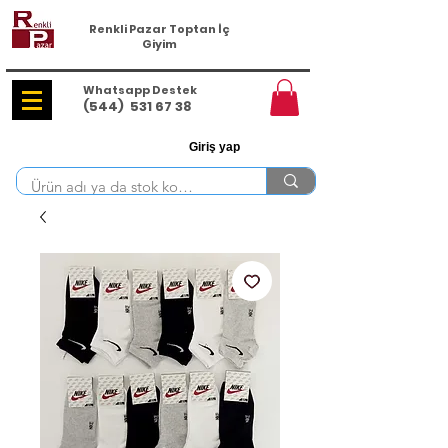
Renkli Pazar Toptan İç
Giyim
Whatsapp Destek
(544)
531 67 38
Giriş yap