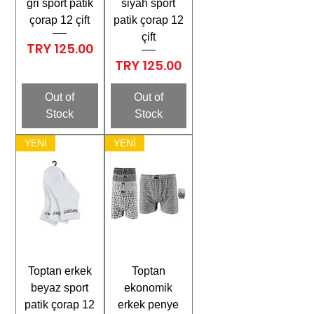
gri sport patik
siyah sport
çorap 12 çift
patik çorap 12
çift
Price
TRY 125.00
Price
TRY 125.00
Out of
Out of
Stock
Stock
YENİ
YENİ
Toptan erkek
Toptan
beyaz sport
ekonomik
patik çorap 12
erkek penye