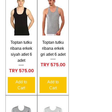
Toptan tutku
Toptan tutku
ribana erkek
ribana erkek
siyah atlet 6
gri atlet 6 adet
adet
Price
TRY 575.00
Price
TRY 575.00
Add to
Add to
Cart
Cart