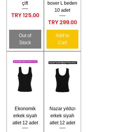
çift
boxer L beden
10 adet
Price
TRY 125.00
Price
TRY 299.00
Out of
Add to
Stock
Cart
Ekonomik
Nazar yıldızı
erkek siyah
erkek siyah
atlet 12 adet
atlet 12 adet