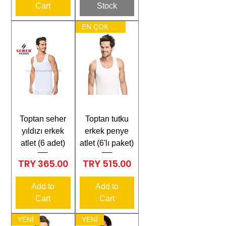
Cart
Stock
EN ÇOK SATAN
Toptan seher
Toptan tutku
yıldızı erkek
erkek penye
atlet (6 adet)
atlet (6'lı paket)
Price
Price
TRY 365.00
TRY 515.00
Add to
Add to
Cart
Cart
YENİ
YENİ