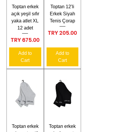
Toptan erkek
Toptan 12'li
açık yeşil sıfır
Erkek Siyah
yaka atlet XL
Tenis Çorap
12 adet
Price
TRY 205.00
Price
TRY 675.00
Add to
Add to
Cart
Cart
Toptan erkek
Toptan erkek