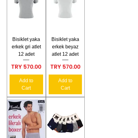
Bisiklet yaka
Bisiklet yaka
erkek gri atlet
erkek beyaz
12 adet
atlet 12 adet
Price
Price
TRY 570.00
TRY 570.00
Add to
Add to
Cart
Cart