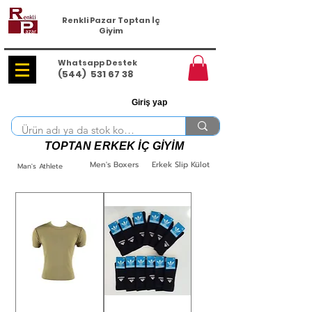
Renkli Pazar Toptan İç
Giyim
Whatsapp Destek
(544)
531 67 38
Giriş yap
TOPTAN ERKEK İÇ GİYİM
Men's Boxers
Erkek Slip Külot
Man's Athlete