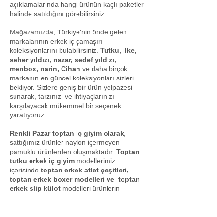
açıklamalarında hangi ürünün kaçlı paketler
halinde satıldığını görebilirsiniz.
Mağazamızda, Türkiye'nin önde gelen
markalarının erkek iç çamaşırı
koleksiyonlarını bulabilirsiniz.
Tutku, ilke,
seher yıldızı, nazar, sedef yıldızı,
menbox, narin, Cihan
ve daha birçok
markanın en güncel koleksiyonları sizleri
bekliyor. Sizlere geniş bir ürün yelpazesi
sunarak, tarzınızı ve ihtiyaçlarınızı
karşılayacak mükemmel bir seçenek
yaratıyoruz.
Renkli Pazar toptan iç giyim olarak
,
sattığımız ürünler naylon içermeyen
pamuklu ürünlerden oluşmaktadır.
Toptan
tutku erkek iç giyim
modellerimiz
içerisinde
toptan erkek atlet çeşitleri,
toptan erkek boxer modelleri ve toptan
erkek slip külot
modelleri ürünlerin
başlıcalarını oluşturmaktadır.
Toptan iç
giyim
sektöründe uzun yıllardır hizmet
vermekte olan firmamızın temel prensibi