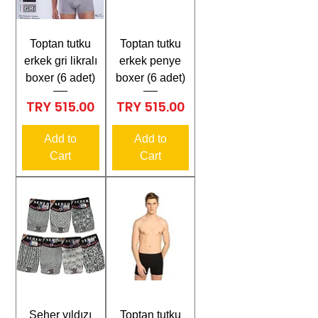
Toptan tutku
Toptan tutku
erkek gri likralı
erkek penye
boxer (6 adet)
boxer (6 adet)
Price
Price
TRY 515.00
TRY 515.00
Add to
Add to
Cart
Cart
Seher yıldızı
Toptan tutku