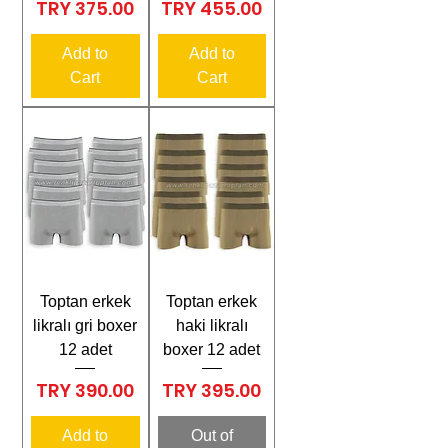
Price
Price
TRY 375.00
TRY 455.00
Add to
Add to
Cart
Cart
Toptan erkek
Toptan erkek
likralı gri boxer
haki likralı
12 adet
boxer 12 adet
Price
Price
TRY 390.00
TRY 395.00
Add to
Out of