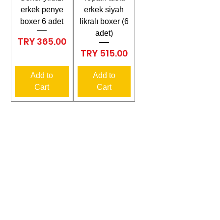
erkek penye
erkek siyah
boxer 6 adet
likralı boxer (6
adet)
Price
TRY 365.00
Price
TRY 515.00
Add to
Add to
Cart
Cart