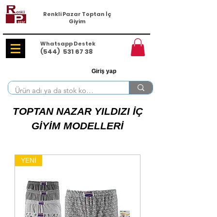
Renkli Pazar Toptan İç
Giyim
Whatsapp Destek
(544)
531 67 38
Giriş yap
TOPTAN NAZAR YILDIZI İÇ
GİYİM MODELLERİ
YENİ