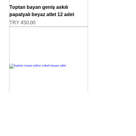
Toptan bayan geniş askılı
papatyalı beyaz atlet 12 adet
Price
TRY 450.00
Toptan Nazar Yıldızı Erkek Beyaz
Atlet 12 adet
Price
TRY 475.00