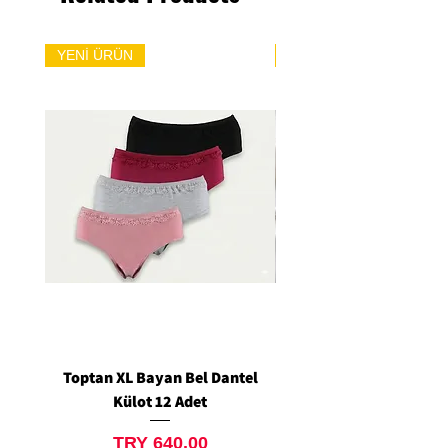
YENİ ÜRÜN
YENİ ÜRÜN
Toptan XL Bayan Bel Dantel
Toptan Standart M/L 
Külot 12 Adet
Siyah Tanga 12 Ad
Price
TRY 640.00