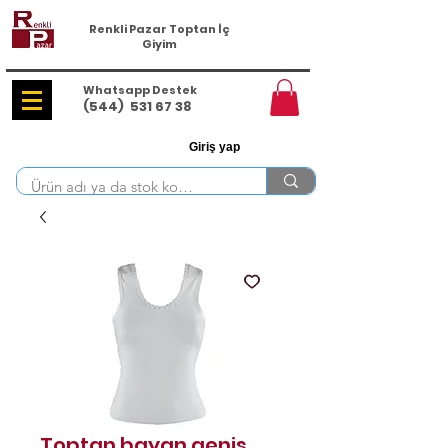
Renkli Pazar Toptan İç
Giyim
Whatsapp Destek
(544)
531 67 38
Giriş yap
Toptan bayan geniş