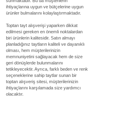
sunmaktadır. Bu da müşterilerin
ihtiyaçlarına uygun ve bütçelerine uygun
ürünler bulmalarını kolaylaştırmaktadır.
Toptan tayt alışverişi yaparken dikkat
edilmesi gereken en önemli noktalardan
biri ürünlerin kalitesidir. Satın almayı
planladığınız taytların kaliteli ve dayanıklı
olması, hem müşterilerinizin
memnuniyetini sağlayacak hem de size
geri dönüşlerde bulunmalarını
tetikleyecektir. Ayrıca, farklı beden ve renk
seçeneklerine sahip taytlar sunan bir
toptan alışveriş sitesi, müşterilerinizin
ihtiyaçlarını karşılamada size yardımcı
olacaktır.
Toptan tayt alışverişi yaparken bir diğer
önemli faktör ise ürünlerin çeşitliliğidir.
Sadece siyah ve beyaz renklerde taytları
bulundurmak yerine, çeşitli desen ve renk
seçeneklerine sahip taytları almak