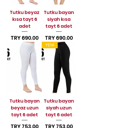
Tutku beyaz
Tutku bayan
kısa tayt 6
siyah kısa
adet
tayt 6 adet
Price
Price
TRY 690.00
TRY 690.00
YENİ
Tutku bayan
Tutku bayan
beyaz uzun
siyah uzun
tayt 6 adet
tayt 6 adet
Price
Price
TRY 753.00
TRY 753.00