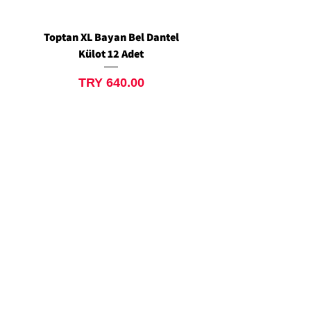
Toptan XL Bayan Bel Dantel
Toptan Standart M/L 
Külot 12 Adet
Siyah Tanga 12 Ad
Price
TRY 640.00