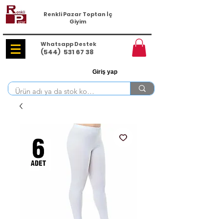
Renkli Pazar Toptan İç
Giyim
Whatsapp Destek
(544)
531 67 38
Giriş yap