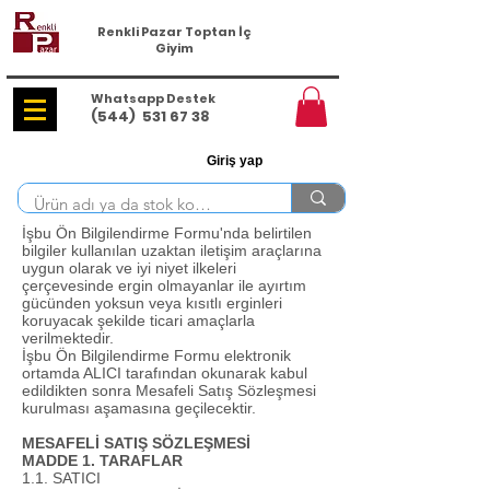
Renkli Pazar Toptan İç
Giyim
Whatsapp Destek
(544)
531 67 38
Giriş yap
İşbu Ön Bilgilendirme Formu'nda belirtilen
bilgiler kullanılan uzaktan iletişim araçlarına
uygun olarak ve iyi niyet ilkeleri
çerçevesinde ergin olmayanlar ile ayırtım
gücünden yoksun veya kısıtlı erginleri
koruyacak şekilde ticari amaçlarla
verilmektedir.
İşbu Ön Bilgilendirme Formu elektronik
ortamda ALICI tarafından okunarak kabul
edildikten sonra Mesafeli Satış Sözleşmesi
kurulması aşamasına geçilecektir.
MESAFELİ SATIŞ SÖZLEŞMESİ
MADDE 1. TARAFLAR
1.1. SATICI