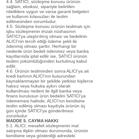
4.4. SATICI, sözleşme konusu ürünün
sağlam, eksiksiz, siparişte belirtilen
niteliklere uygun ve varsa garanti belgeleri
ve kullanım kılavuzları ile teslim
edilmesinden sorumludur.
4.5. Sözleşme konusu ürünün teslimatı için
işbu sözleşmenin imzalı nüshasının
SATICI'ya ulaştırılmış olması ve bedelinin
ALICI'nin tercih ettiği ödeme şekli ile
ödenmiş olması şarttır. Herhangi bir
nedenle ürün bedeli ödenmez veya banka
kayıtlarında iptal edilir ise, SATICI ürünün
teslimi yükümlülüğünden kurtulmuş kabul
edilir.
4.6. Ürünün tesliminden sonra ALICI'ya ait
kredi kartının ALICI'nın kusurundan
kaynaklanmayan bir şekilde yetkisiz kişilerce
haksız veya hukuka aykırı olarak
kullanılması nedeni ile ilgili banka veya
finans kurulusun ürün bedelini SATICI'ya
ödememesi halinde, ALICI'nın kendisine
teslim edilmiş olması kaydıyla ürünün üç
gün içinde SATICI'ya gönderilmesi
zorunludur.
MADDE 5. CAYMA HAKKI
5.1. ALICI; mesafeli sözleşmenin mal
satışına ilişkin olması durumunda, ürünün
kendisine veya gösterdiği adresteki