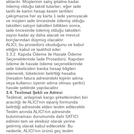
aktarılır. Müşterinin satış iptaline kadar
ödemiş olduğu taksit tutarları, eğer iade
tarihi ile kartın hesap kesim tarihleri
çakışmazsa her ay karta 1 iade yansıyacak
ve müşteri iade öncesinde ödemiş olduğu
taksitleri satışın taksitleri bittikten sonra,
iade öncesinde ödemiş olduğu taksitleri
sayısı kadar ay daha alacak ve mevcut
borçlarından düşmüş olacaktır.
ALICI, bu prosedürü okuduğunu ve kabul
ettiğini kabul ve taahhüt eder.
3.3.2. Kapıda Ödeme ile Havale Ödeme
Seçeneklerinde İade Prosedürü: Kapıdan
ödeme ile havale ödeme seçeneklerinde
iade tüketiciden banka hesap bilgileri
istenerek, tüketicinin belirttiği hesaba
(hesabın fatura adresindeki kişinin adına
veya kullanıcı üyenin adına olması şarttır)
havale şeklinde yapılacaktır.
3.4. Teslimat Şekli ve Adresi
Teslimat, anlaşmalı kargo şirketlerinden biri
aracılığı ile ALICI'nın sipariş formunda
belirttiği adresinde elden teslim edilecektir.
Teslim anında ALICI'nın adresinde
bulunmaması durumunda dahi SATICI
edimini tam ve eksiksiz olarak yerine
getirmiş olarak kabul edilecektir. Bu
nedenle, ALICI'nın ürünü geç teslim