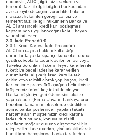
nedeniyle, ALICI, ilgili faiz oranlarını ve
temerrüt faizi ile ilgili bilgileri bankasından
ayrıca teyit edeceğini, yürürlükte bulunan
mevzuat hükümleri gereğince faiz ve
temerrüt faizi ile ilgili hükümlerin Banka ve
ALICI arasındaki kredi kartı sözleşmesi
kapsamında uygulanacağını kabul, beyan
ve taahhüt eder.
3.3. İade Prosedürü
3.3.1. Kredi Kartına İade Prosedürü:
ALICI'nın cayma hakkını kullandığı
durumlarda ya da siparişe konu olan ürünün
çeşitli sebeplerle tedarik edilememesi veya
Tüketici Sorunları Hakem Heyeti kararları ile
tüketiciye bedel iadesine karar verilen
durumlarda, alışveriş kredi kartı ile tek
çekim veya taksitli olarak yapılmışsa, kredi
kartına iade prosedürü aşağıda belirtilmiştir:
Müşterimiz ürünü kaç taksit ile aldıysa
Banka müşteriye geri ödemesini taksitle
yapmaktadır. (Firma Unvanı) bankaya ürün
bedelinin tamamını tek seferde ödedikten
sonra, banka poslarından yapılan taksitli
harcamaların müşterimizin kredi kartına
iadesi durumunda, konuya müdahil
tarafların mağdur duruma düşmemesi için
talep edilen iade tutarları, yine taksitli olarak
hamil taraf hesaplarına banka tarafından