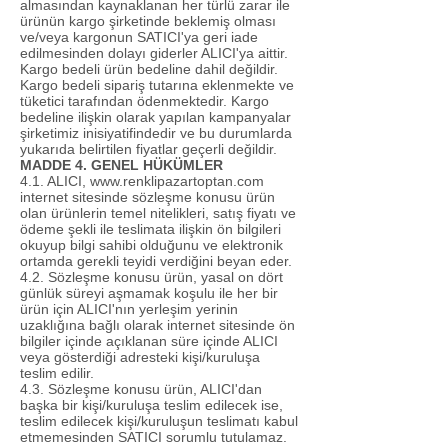
almasından kaynaklanan her türlü zarar ile
ürünün kargo şirketinde beklemiş olması
ve/veya kargonun SATICI'ya geri iade
edilmesinden dolayı giderler ALICI'ya aittir.
Kargo bedeli ürün bedeline dahil değildir.
Kargo bedeli sipariş tutarına eklenmekte ve
tüketici tarafından ödenmektedir. Kargo
bedeline ilişkin olarak yapılan kampanyalar
şirketimiz inisiyatifindedir ve bu durumlarda
yukarıda belirtilen fiyatlar geçerli değildir.
MADDE 4. GENEL HÜKÜMLER
4.1. ALICI,
www.renklipazartoptan.com
internet sitesinde sözleşme konusu ürün
olan ürünlerin temel nitelikleri, satış fiyatı ve
ödeme şekli ile teslimata ilişkin ön bilgileri
okuyup bilgi sahibi olduğunu ve elektronik
ortamda gerekli teyidi verdiğini beyan eder.
4.2. Sözleşme konusu ürün, yasal on dört
günlük süreyi aşmamak koşulu ile her bir
ürün için ALICI'nın yerleşim yerinin
uzaklığına bağlı olarak internet sitesinde ön
bilgiler içinde açıklanan süre içinde ALICI
veya gösterdiği adresteki kişi/kuruluşa
teslim edilir.
4.3. Sözleşme konusu ürün, ALICI'dan
başka bir kişi/kuruluşa teslim edilecek ise,
teslim edilecek kişi/kuruluşun teslimatı kabul
etmemesinden SATICI sorumlu tutulamaz.