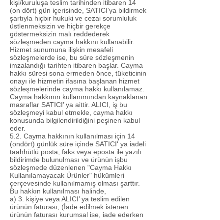
kişi/kuruluşa teslim tarihinden itibaren 14
(on dört) gün içerisinde, SATICI’ya bildirmek
şartıyla hiçbir hukuki ve cezai sorumluluk
üstlenmeksizin ve hiçbir gerekçe
göstermeksizin malı reddederek
sözleşmeden cayma hakkını kullanabilir.
Hizmet sunumuna ilişkin mesafeli
sözleşmelerde ise, bu süre sözleşmenin
imzalandığı tarihten itibaren başlar. Cayma
hakkı süresi sona ermeden önce, tüketicinin
onayı ile hizmetin ifasına başlanan hizmet
sözleşmelerinde cayma hakkı kullanılamaz.
Cayma hakkının kullanımından kaynaklanan
masraflar SATICI’ ya aittir. ALICI, iş bu
sözleşmeyi kabul etmekle, cayma hakkı
konusunda bilgilendirildiğini peşinen kabul
eder.
5.2. Cayma hakkının kullanılması için 14
(ondört) günlük süre içinde SATICI' ya iadeli
taahhütlü posta, faks veya eposta ile yazılı
bildirimde bulunulması ve ürünün işbu
sözleşmede düzenlenen "Cayma Hakkı
Kullanılamayacak Ürünler" hükümleri
çerçevesinde kullanılmamış olması şarttır.
Bu hakkın kullanılması halinde,
a) 3. kişiye veya ALICI’ ya teslim edilen
ürünün faturası, (İade edilmek istenen
ürünün faturası kurumsal ise, iade ederken