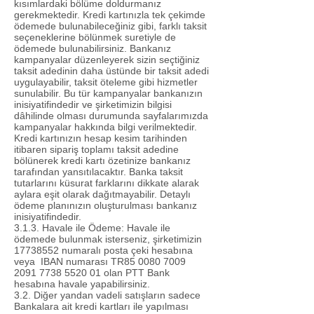
kısımlardaki bölüme doldurmanız
gerekmektedir. Kredi kartınızla tek çekimde
ödemede bulunabileceğiniz gibi, farklı taksit
seçeneklerine bölünmek suretiyle de
ödemede bulunabilirsiniz. Bankanız
kampanyalar düzenleyerek sizin seçtiğiniz
taksit adedinin daha üstünde bir taksit adedi
uygulayabilir, taksit öteleme gibi hizmetler
sunulabilir. Bu tür kampanyalar bankanızın
inisiyatifindedir ve şirketimizin bilgisi
dâhilinde olması durumunda sayfalarımızda
kampanyalar hakkında bilgi verilmektedir.
Kredi kartınızın hesap kesim tarihinden
itibaren sipariş toplamı taksit adedine
bölünerek kredi kartı özetinize bankanız
tarafından yansıtılacaktır. Banka taksit
tutarlarını küsurat farklarını dikkate alarak
aylara eşit olarak dağıtmayabilir. Detaylı
ödeme planınızın oluşturulması bankanız
inisiyatifindedir.
3.1.3. Havale ile Ödeme: Havale ile
ödemede bulunmak isterseniz, şirketimizin
17738552
numaralı posta çeki hesabına
veya IBAN numarası TR85
0080 7009
2091 7738
5520 01 olan PTT Bank
hesabına havale yapabilirsiniz.
3.2. Diğer yandan vadeli satışların sadece
Bankalara ait kredi kartları ile yapılması