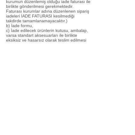
kurumun düzenlemiş olduğu iade faturası ile
birlikte gönderilmesi gerekmektedir.
Faturası kurumlar adına düzenlenen sipariş
iadeleri İADE FATURASI kesilmediği
takdirde tamamlanamayacaktır.)
b) İade formu,
c) İade edilecek ürünlerin kutusu, ambalajı,
varsa standart aksesuarları ile birlikte
eksiksiz ve hasarsız olarak teslim edilmesi
gerekmektedir.
d) SATICI, cayma bildiriminin kendisine
ulaşmasından itibaren en geç 10 günlük
süre içerisinde toplam bedeli ve ALICI’yı
borç altına sokan belgeleri ALICI’ ya iade
etmek ve 20 günlük süre içerisinde malı
iade almakla yükümlüdür.
e) ALICI’ nın kusurundan kaynaklanan bir
nedenle malın değerinde bir azalma olursa
veya iade imkânsızlaşırsa ALICI kusuru
oranında SATICI’ nın zararlarını tazmin
etmekle yükümlüdür. Ancak cayma hakkı
süresi içinde malın veya ürünün usulüne
uygun kullanılması sebebiyle meydana
gelen değişiklik ve bozulmalardan ALICI
sorumlu değildir.
f) Cayma hakkının kullanılması nedeniyle
SATICI tarafından düzenlenen kampanya
limit tutarının altına düşülmesi halinde