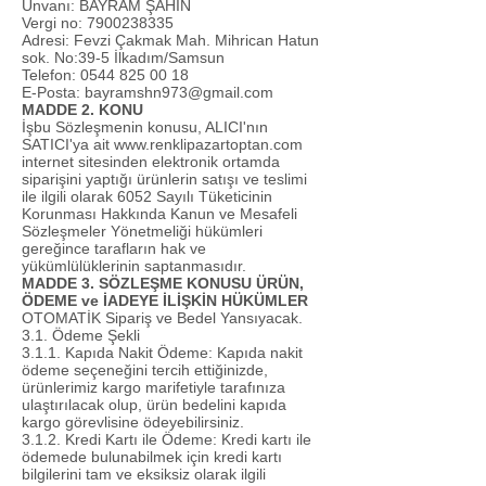
Unvanı: BAYRAM ŞAHİN
Vergi no:
7900238335
Adresi: Fevzi Çakmak Mah. Mihrican Hatun
sok. No:39-5 İlkadım/Samsun
Telefon:
0544 825 00 18
E-Posta:
bayramshn973@gmail.com
MADDE 2. KONU
İşbu Sözleşmenin konusu, ALICI'nın
SATICI'ya ait
www.renklipazartoptan.com
internet sitesinden elektronik ortamda
siparişini yaptığı ürünlerin satışı ve teslimi
ile ilgili olarak 6052 Sayılı Tüketicinin
Korunması Hakkında Kanun ve Mesafeli
Sözleşmeler Yönetmeliği hükümleri
gereğince tarafların hak ve
yükümlülüklerinin saptanmasıdır.
MADDE 3. SÖZLEŞME KONUSU ÜRÜN,
ÖDEME ve İADEYE İLİŞKİN HÜKÜMLER
OTOMATİK Sipariş ve Bedel Yansıyacak.
3.1. Ödeme Şekli
3.1.1. Kapıda Nakit Ödeme: Kapıda nakit
ödeme seçeneğini tercih ettiğinizde,
ürünlerimiz kargo marifetiyle tarafınıza
ulaştırılacak olup, ürün bedelini kapıda
kargo görevlisine ödeyebilirsiniz.
3.1.2. Kredi Kartı ile Ödeme: Kredi kartı ile
ödemede bulunabilmek için kredi kartı
bilgilerini tam ve eksiksiz olarak ilgili