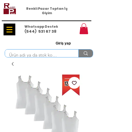
Renkli Pazar Toptan İç
Giyim
Whatsapp Destek
(544)
531 67 38
Giriş yap