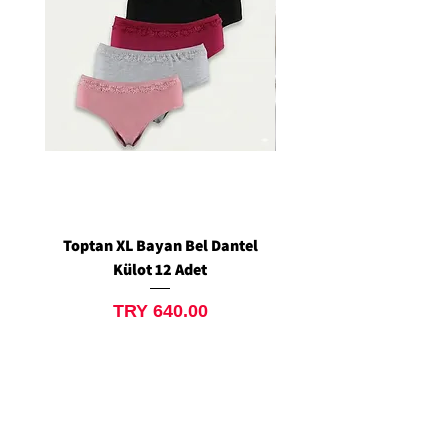
Toptan XL Bayan Bel Dantel
Toptan Standart M/L 
Külot 12 Adet
Siyah Tanga 12 Ad
Price
TRY 640.00