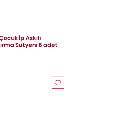
ocuk İp Askılı
tırma Sütyeni 6 adet
rice