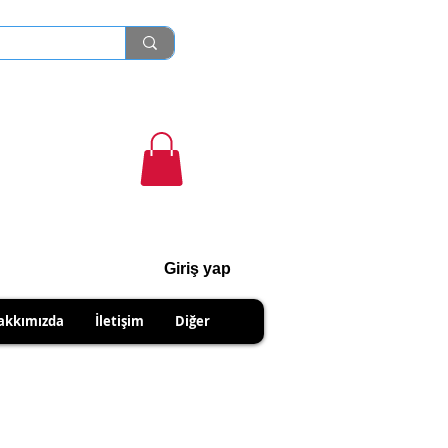
Giriş yap
cihanshn55@gmail.com
akkımızda
İletişim
Diğer
R PRODUCTS.
IPMENTS DUE TO SELLER.