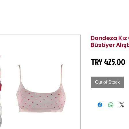
Dondeza Kız Ç
Büstiyer Alış
P
TRY 425.00
Out of Stock