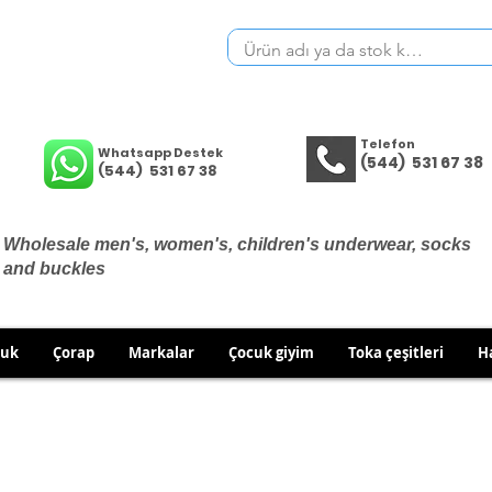
Telefon
Whatsapp Destek
(544) 531 67 38
(544) 531 67 38
Wholesale men's, women's, children's underwear, socks
and buckles
cuk
Çorap
Markalar
Çocuk giyim
Toka çeşitleri
H
THERE ARE NO EXCHANGES OR RETURNS ON UNDERWEA
 TO EXCHANGE/RETURN IN CASE OF WRONG PRODUCT SH