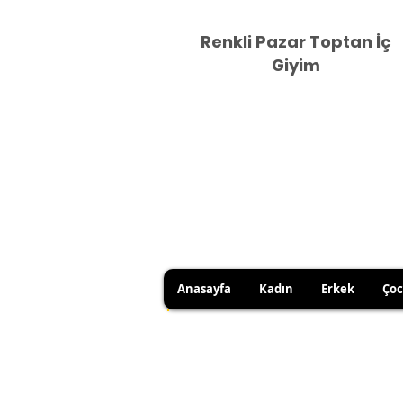
Renkli Pazar Toptan İç
Giyim
Anasayfa
Kadın
Erkek
Ço
DUE TO HYGIENE RULES, 
YOU CAN USE YOUR RIGHT