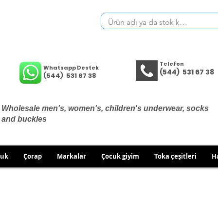
Telefon
Whatsapp Destek
(544) 531 67 38
(544) 531 67 38
Wholesale men's, women's, children's underwear, socks
and buckles
cuk
Çorap
Markalar
Çocuk giyim
Toka çeşitleri
H
THERE ARE NO EXCHANGES OR RETURNS ON UNDERWEA
 TO EXCHANGE/RETURN IN CASE OF WRONG PRODUCT SH