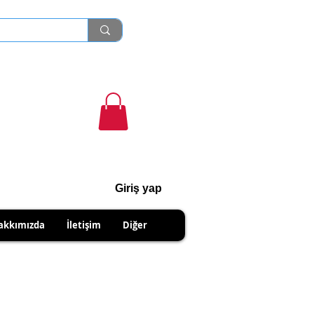
Giriş yap
cihanshn55@gmail.com
akkımızda
İletişim
Diğer
R PRODUCTS.
IPMENTS DUE TO SELLER.