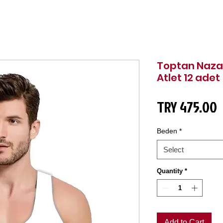
Toptan Nazar
Atlet 12 adet
P
TRY 475.00
Beden
*
Select
Quantity
*
Add to Cart