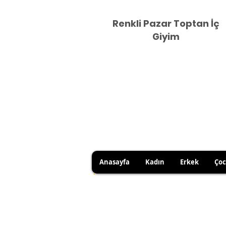
Renkli Pazar Toptan İç
Giyim
Anasayfa
Kadın
Erkek
Ço
DUE TO HYGIENE RULES, 
YOU CAN USE YOUR RIGHT