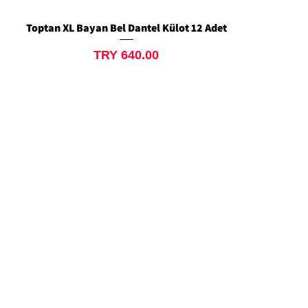
Toptan XL Bayan Bel Dantel Külot 12 Adet
Quick View
Price
TRY 640.00