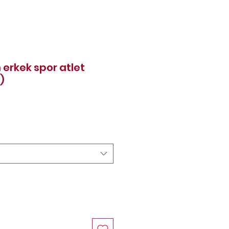
 erkek spor atlet
)
rice