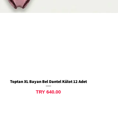
Toptan XL Bayan Bel Dantel Külot 12 Adet
Quick View
Price
TRY 640.00