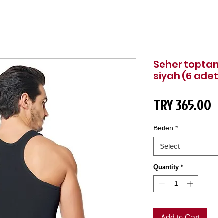
Seher toptan
siyah (6 adet
P
TRY 365.00
Beden
*
Select
Quantity
*
Add to Cart