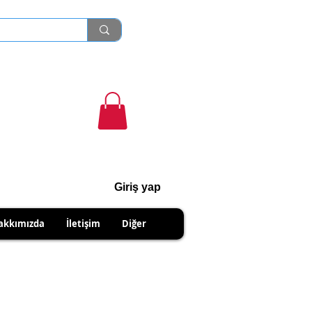
Giriş yap
cihanshn55@gmail.com
akkımızda
İletişim
Diğer
R PRODUCTS.
IPMENTS DUE TO SELLER.