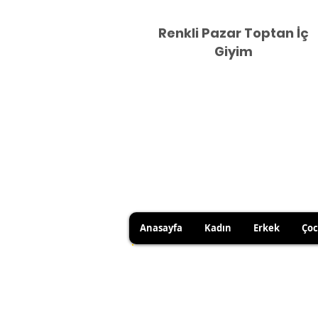
Renkli Pazar Toptan İç
Giyim
Anasayfa
Kadın
Erkek
Ço
DUE TO HYGIENE RULES, 
YOU CAN USE YOUR RIGHT