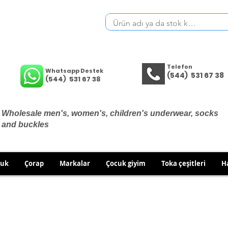
Telefon
Whatsapp Destek
(544) 531 67 38
(544) 531 67 38
Wholesale men's, women's, children's underwear, socks
and buckles
cuk
Çorap
Markalar
Çocuk giyim
Toka çeşitleri
H
THERE ARE NO EXCHANGES OR RETURNS ON UNDERWEA
 TO EXCHANGE/RETURN IN CASE OF WRONG PRODUCT SH