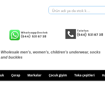
Telefon
Whatsapp Destek
(544) 531 67 38
(544) 531 67 38
Wholesale men's, women's, children's underwear, socks
and buckles
cuk
Çorap
Markalar
Çocuk giyim
Toka çeşitleri
H
THERE ARE NO EXCHANGES OR RETURNS ON UNDERWEA
 TO EXCHANGE/RETURN IN CASE OF WRONG PRODUCT SH