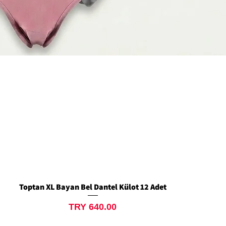
Toptan XL Bayan Bel Dantel Külot 12 Adet
Quick View
Price
TRY 640.00