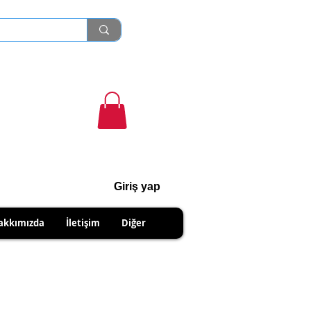
Giriş yap
cihanshn55@gmail.com
akkımızda
İletişim
Diğer
R PRODUCTS.
IPMENTS DUE TO SELLER.