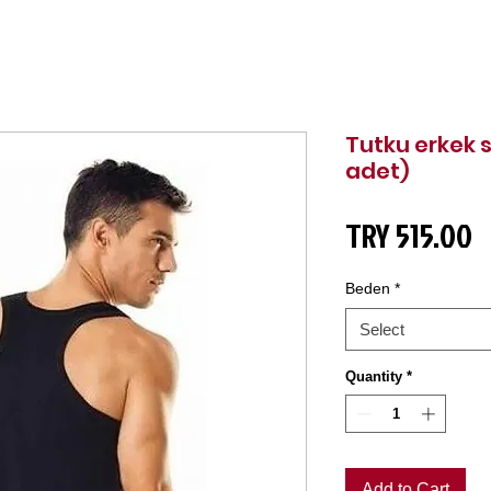
Tutku erkek s
adet)
P
TRY 515.00
Beden
*
Select
Quantity
*
Add to Cart