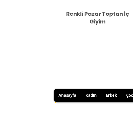
Renkli Pazar Toptan İç
Giyim
Anasayfa
Kadın
Erkek
Ço
DUE TO HYGIENE RULES, 
YOU CAN USE YOUR RIGHT