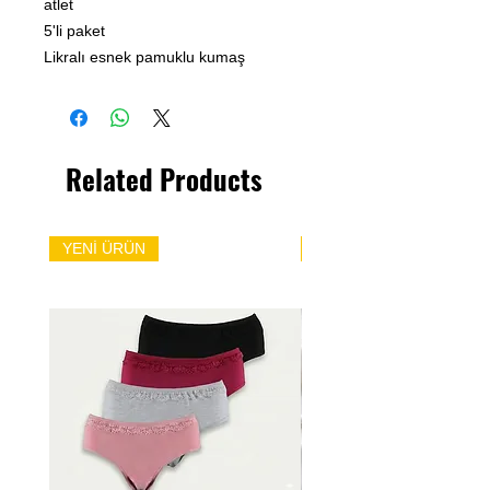
atlet
5'li paket
Likralı esnek pamuklu kumaş
Related Products
YENİ ÜRÜN
YENİ ÜRÜN