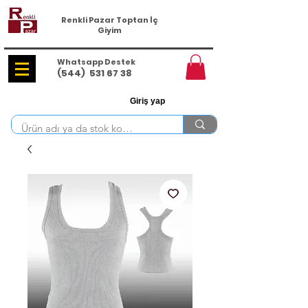
Renkli Pazar Toptan İç
Giyim
Whatsapp Destek
(544)
531 67 38
Giriş yap