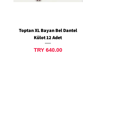
Toptan XL Bayan Bel Dantel
Toptan Standart M/L 
Külot 12 Adet
Siyah Tanga 12 Ad
Price
TRY 640.00