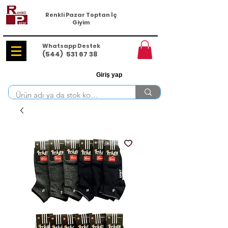
Renkli Pazar Toptan İç
Giyim
Whatsapp Destek
(544)
531 67 38
Giriş yap