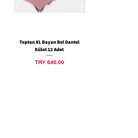
Toptan XL Bayan Bel Dantel
Toptan Standart M/L 
Külot 12 Adet
Siyah Tanga 12 Ad
Price
TRY 640.00