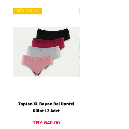
YENİ ÜRÜN
YENİ ÜRÜN
Toptan XL Bayan Bel Dantel
Toptan Standart M/L 
Külot 12 Adet
Siyah Tanga 12 Ad
Price
TRY 640.00