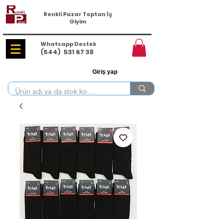
Renkli Pazar Toptan İç
Giyim
Whatsapp Destek
(544)
531 67 38
Giriş yap