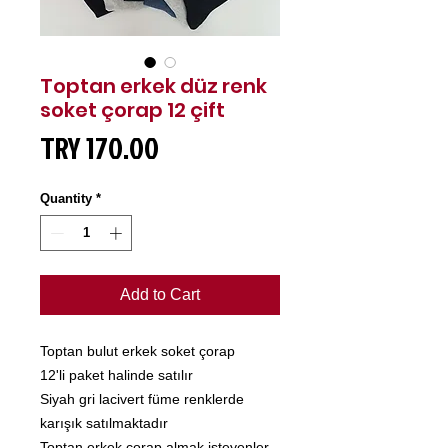
Toptan erkek düz renk
soket çorap 12 çift
Price
TRY 170.00
Quantity
*
Add to Cart
Toptan bulut erkek soket çorap
12'li paket halinde satılır
Siyah gri lacivert füme renklerde
karışık satılmaktadır
Toptan erkek çorap almak isteyenler