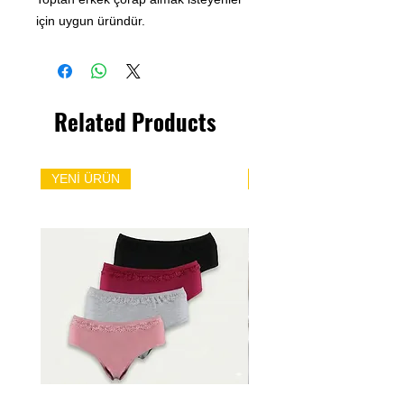
için uygun üründür.
Related Products
YENİ ÜRÜN
YENİ ÜRÜN