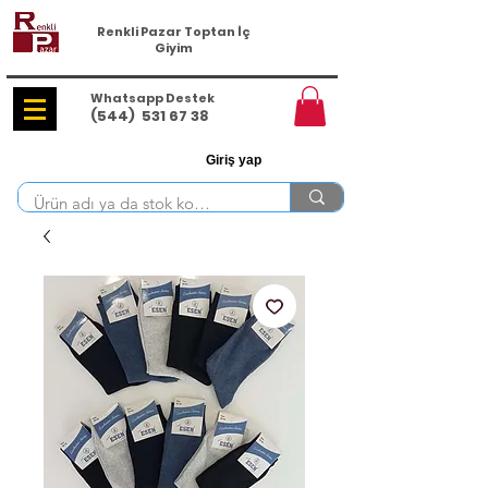
Renkli Pazar Toptan İç
Giyim
Whatsapp Destek
(544)
531 67 38
Giriş yap