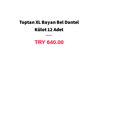
Toptan XL Bayan Bel Dantel
Toptan Standart M/L 
Külot 12 Adet
Siyah Tanga 12 Ad
Price
TRY 640.00