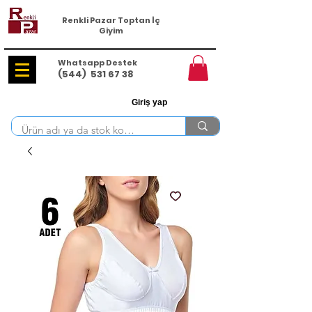
Renkli Pazar Toptan İç
Giyim
Whatsapp Destek
(544)
531 67 38
Giriş yap