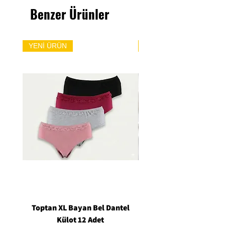
Benzer Ürünler
YENİ ÜRÜN
YENİ ÜRÜN
Toptan XL Bayan Bel Dantel
Toptan Standart M/L 
Külot 12 Adet
Siyah Tanga 12 Ad