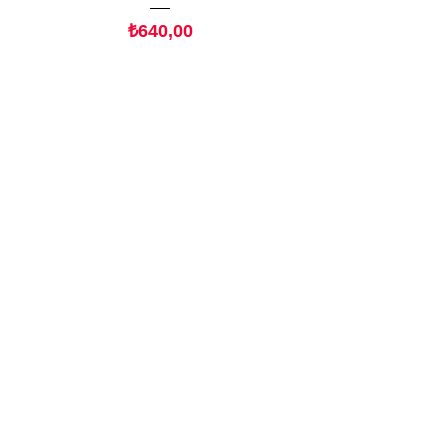
Fiyat
₺640,00