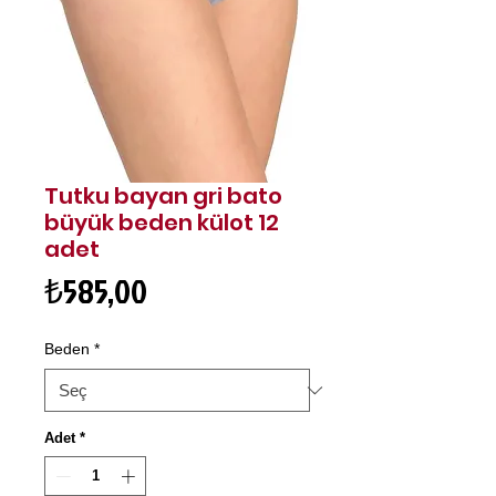
Tutku bayan gri bato
büyük beden külot 12
adet
Fiyat
₺585,00
Beden
*
Adet
*