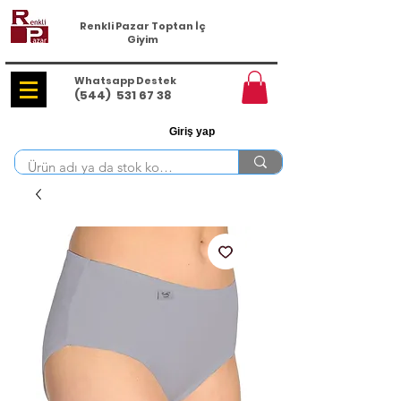
Renkli Pazar Toptan İç
Giyim
Whatsapp Destek
(544)
531 67 38
Giriş yap