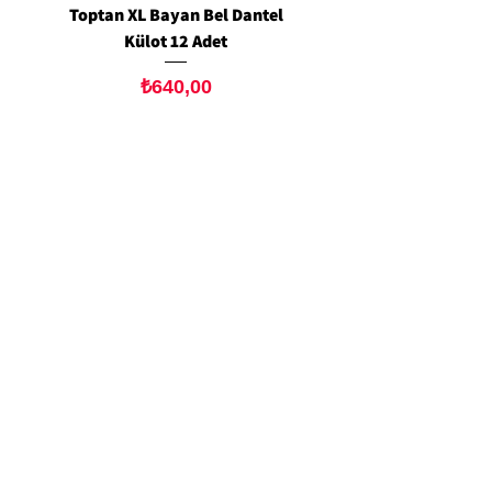
Toptan XL Bayan Bel Dantel
Toptan Standart M/L 
Külot 12 Adet
Siyah Tanga 12 Ad
Fiyat
₺640,00