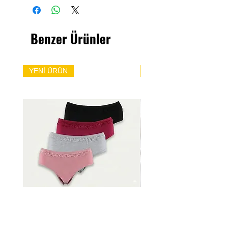
Benzer Ürünler
YENİ ÜRÜN
YENİ ÜRÜN