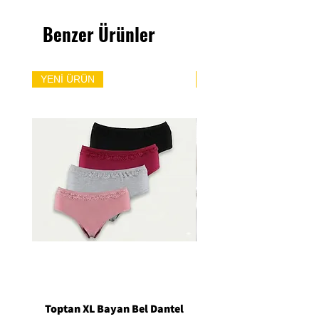
Benzer Ürünler
YENİ ÜRÜN
YENİ ÜRÜN
Toptan XL Bayan Bel Dantel
Toptan Standart M/L 