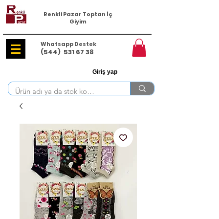
Renkli Pazar Toptan İç
Giyim
Whatsapp Destek
(544)
531 67 38
Giriş yap