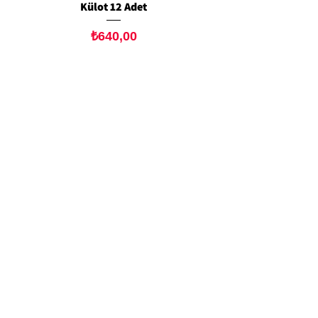
Külot 12 Adet
Siyah Tanga 12 Ad
Fiyat
₺640,00