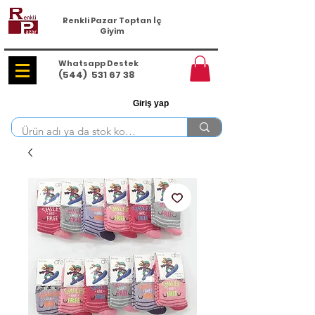
Renkli Pazar Toptan İç
Giyim
Whatsapp Destek
(544)
531 67 38
Giriş yap