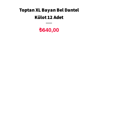
Toptan XL Bayan Bel Dantel
Toptan Standart M/L 
Külot 12 Adet
Siyah Tanga 12 Ad
Fiyat
₺640,00