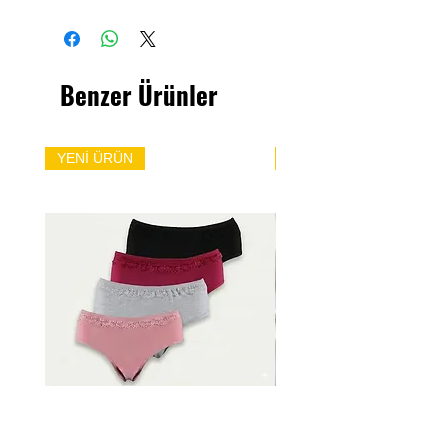
Benzer Ürünler
YENİ ÜRÜN
YENİ ÜRÜN