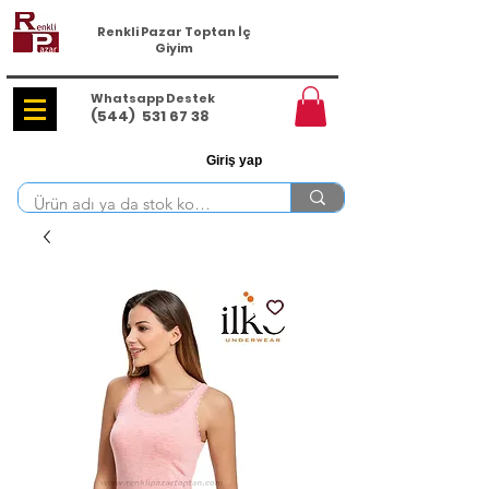
Renkli Pazar Toptan İç
Giyim
Whatsapp Destek
(544)
531 67 38
Giriş yap