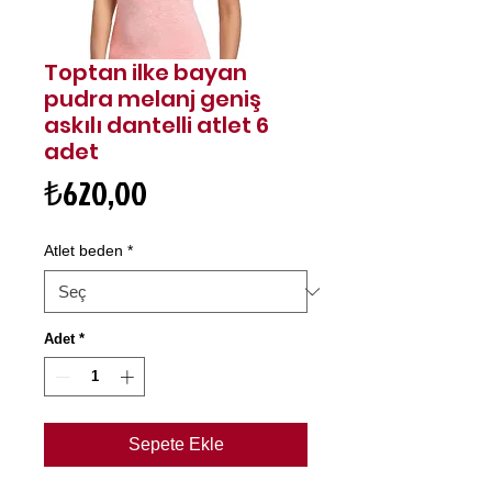
Toptan ilke bayan
pudra melanj geniş
askılı dantelli atlet 6
adet
Fiyat
₺620,00
Atlet beden
*
Adet
*
Sepete Ekle