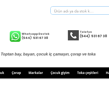
Telefon
Whatsapp Destek
(544) 531 67 38
(544) 531 67 38
Toptan bay, bayan, çocuk iç çamaşırı, çorap ve toka
cuk
Çorap
Markalar
Çocuk giyim
Toka çeşitleri
H
İÇ GİYİM ÜRÜNLERİNDE DEĞİŞİM VE İADE YOKTUR.
RÜN GÖNDERİMLERİNDE DEĞİŞİM/İADE HAKKINIZI KULLA