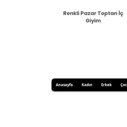
Renkli Pazar Toptan İç
Giyim
Anasayfa
Kadın
Erkek
Ço
HİJYEN KURALLARI GEREĞİ 
SATICI KAYNAKLI YANLIŞ Ü