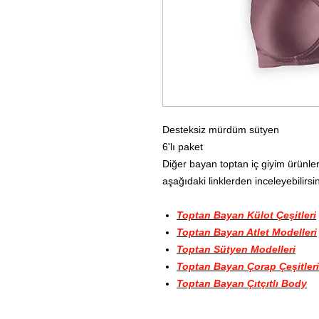
Desteksiz mürdüm sütyen
6'lı paket
Diğer bayan toptan iç giyim ürünler
aşağıdaki linklerden inceleyebilirsin
Toptan Bayan Külot Çeşitleri
Toptan Bayan Atlet Modelleri
Toptan Sütyen Modelleri
Toptan Bayan Çorap Çeşitleri
Toptan Bayan Çıtçıtlı Body