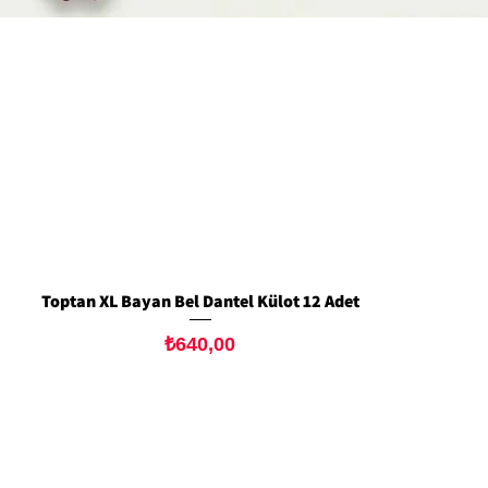
Toptan XL Bayan Bel Dantel Külot 12 Adet
Hızlı Bakış
Fiyat
₺640,00