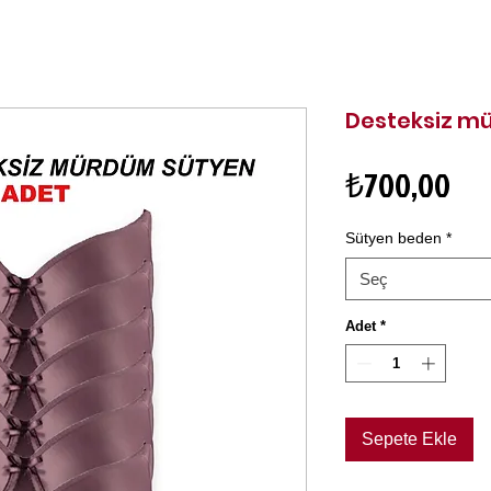
Desteksiz m
Fiy
₺700,00
Sütyen beden
*
Seç
Adet
*
Sepete Ekle