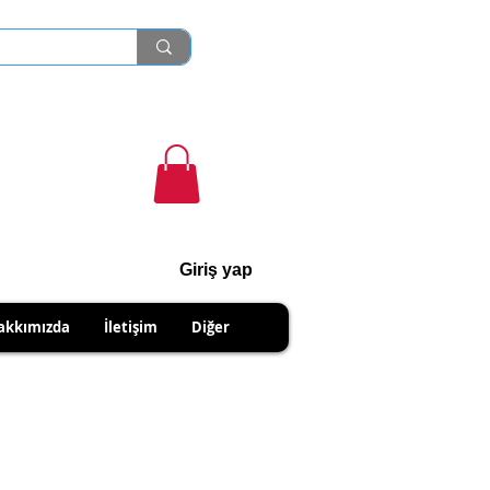
Giriş yap
cihanshn55@gmail.com
akkımızda
İletişim
Diğer
NABİLİRSİNİZ