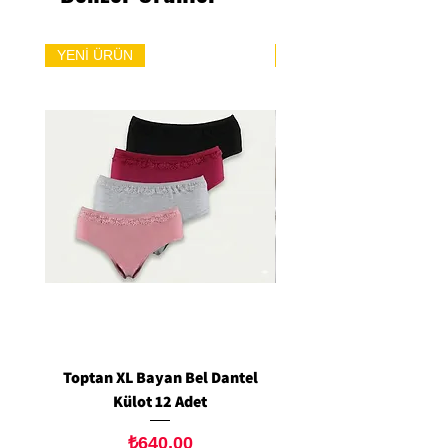
YENİ ÜRÜN
YENİ ÜRÜN
Toptan XL Bayan Bel Dantel
Toptan Standart M/L 
Külot 12 Adet
Siyah Tanga 12 Ad
Fiyat
₺640,00