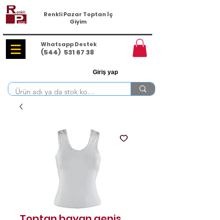
Renkli Pazar Toptan İç
Giyim
Whatsapp Destek
(544)
531 67 38
Giriş yap
Toptan bayan geniş