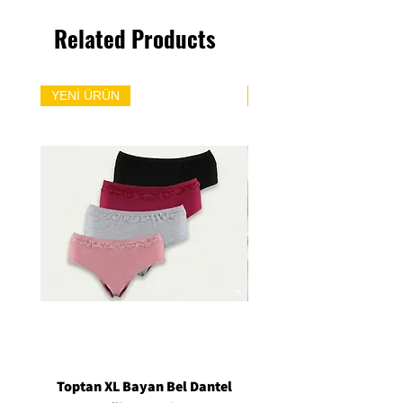
Related Products
YENİ ÜRÜN
YENİ ÜRÜN
Toptan XL Bayan Bel Dantel
Toptan Standart M/L 