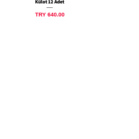
Külot 12 Adet
Siyah Tanga 12 Ad
Price
TRY 640.00