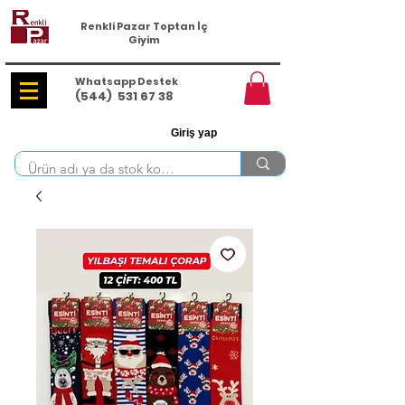
Renkli Pazar Toptan İç
Giyim
Whatsapp Destek
(544)
531 67 38
Giriş yap