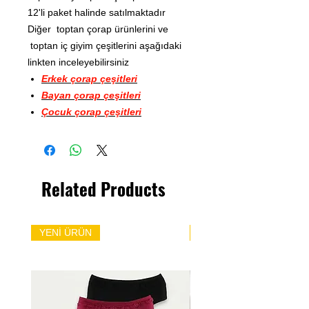
12'li paket halinde satılmaktadır
Diğer toptan çorap ürünlerini ve
toptan iç giyim çeşitlerini aşağıdaki
linkten inceleyebilirsiniz
Erkek çorap çeşitleri
Bayan çorap çeşitleri
Çocuk çorap çeşitleri
Related Products
YENİ ÜRÜN
YENİ ÜRÜN