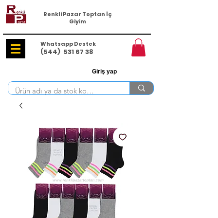
Renkli Pazar Toptan İç
Giyim
Whatsapp Destek
(544)
531 67 38
Giriş yap