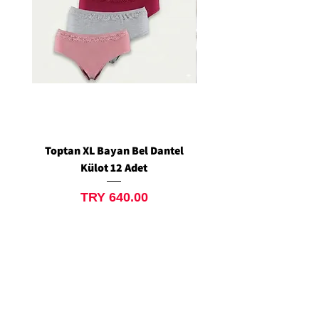
Toptan XL Bayan Bel Dantel
Toptan Standart M/L 
Külot 12 Adet
Siyah Tanga 12 Ad
Price
TRY 640.00