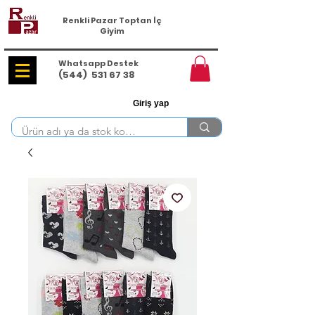
Renkli Pazar Toptan İç
Giyim
Whatsapp Destek
(544)
531 67 38
Giriş yap