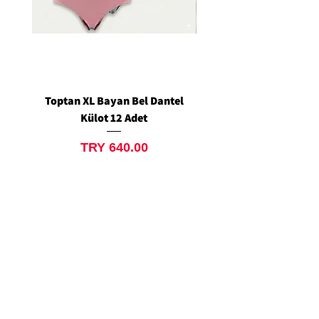
Toptan XL Bayan Bel Dantel
Toptan Standart M/L 
Külot 12 Adet
Siyah Tanga 12 Ad
Price
TRY 640.00