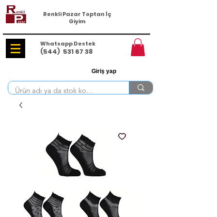
Renkli Pazar Toptan İç
Giyim
Whatsapp Destek
(544)
531 67 38
Giriş yap