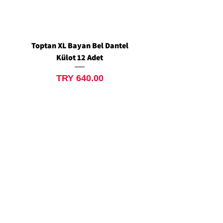
Toptan XL Bayan Bel Dantel
Toptan Standart M/L 
Külot 12 Adet
Siyah Tanga 12 Ad
Price
TRY 640.00