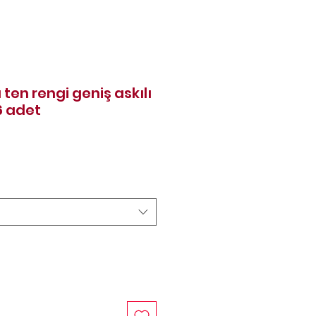
ten rengi geniş askılı
6 adet
rice