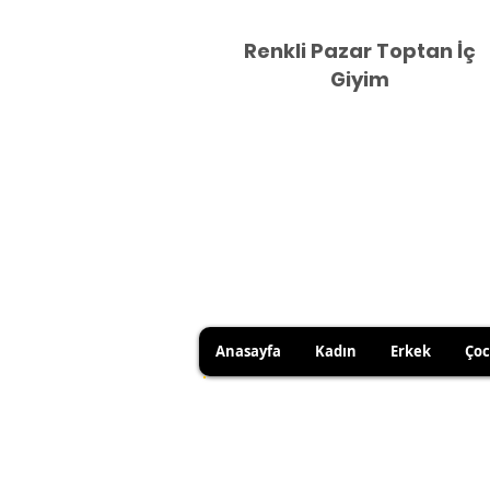
Renkli Pazar Toptan İç
Giyim
Anasayfa
Kadın
Erkek
Ço
DUE TO HYGIENE RULES, 
YOU CAN USE YOUR RIGHT