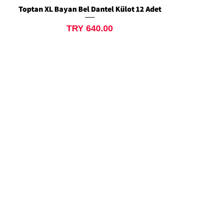
Toptan XL Bayan Bel Dantel Külot 12 Adet
Quick View
Price
TRY 640.00