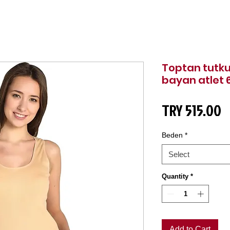
Toptan tutku 
bayan atlet 
P
TRY 515.00
Beden
*
Select
Quantity
*
Add to Cart