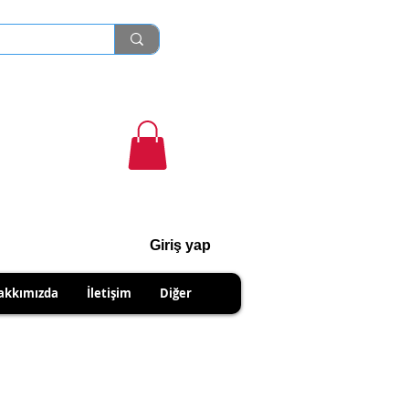
Giriş yap
cihanshn55@gmail.com
akkımızda
İletişim
Diğer
R PRODUCTS.
IPMENTS DUE TO SELLER.