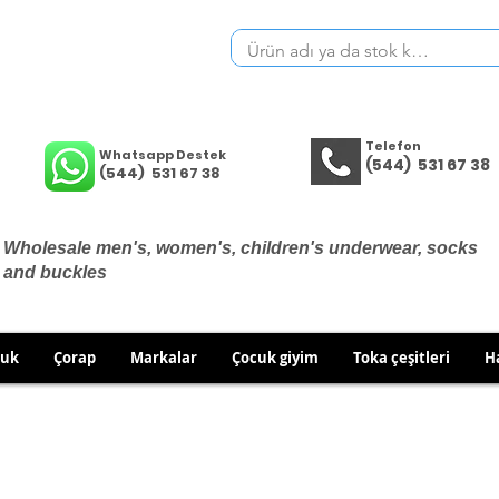
Telefon
Whatsapp Destek
(544) 531 67 38
(544) 531 67 38
Wholesale men's, women's, children's underwear, socks
and buckles
cuk
Çorap
Markalar
Çocuk giyim
Toka çeşitleri
H
THERE ARE NO EXCHANGES OR RETURNS ON UNDERWEA
 TO EXCHANGE/RETURN IN CASE OF WRONG PRODUCT SH