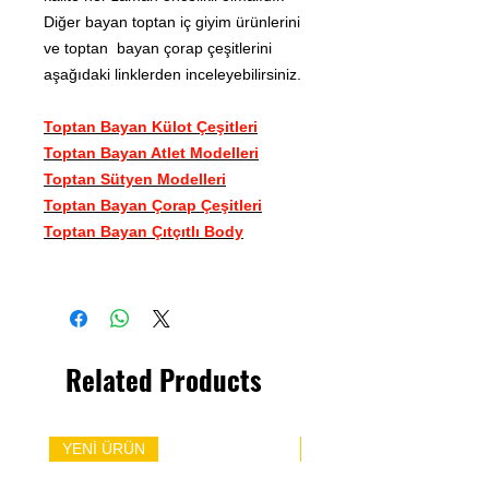
Diğer bayan toptan iç giyim ürünlerini
ve toptan bayan çorap çeşitlerini
aşağıdaki linklerden inceleyebilirsiniz.
Toptan Bayan Külot Çeşitleri
Toptan Bayan Atlet Modelleri
Toptan Sütyen Modelleri
Toptan Bayan Çorap Çeşitleri
Toptan Bayan Çıtçıtlı Body
Related Products
YENİ ÜRÜN
YENİ ÜRÜN