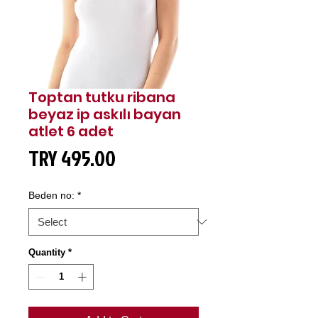
Toptan tutku ribana
beyaz ip askılı bayan
atlet 6 adet
Price
TRY 495.00
Beden no:
*
Quantity
*