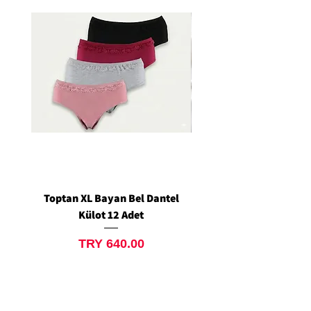
Toptan XL Bayan Bel Dantel
Toptan Standart M/L 
Külot 12 Adet
Siyah Tanga 12 Ad
Price
TRY 640.00