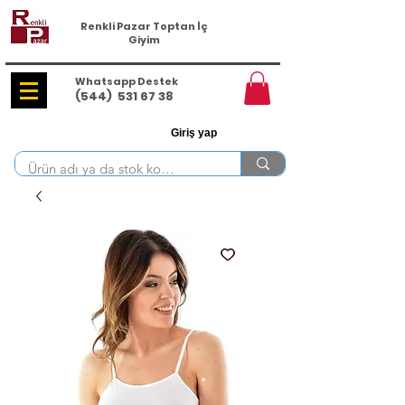
Renkli Pazar Toptan İç
Giyim
Whatsapp Destek
(544)
531 67 38
Giriş yap