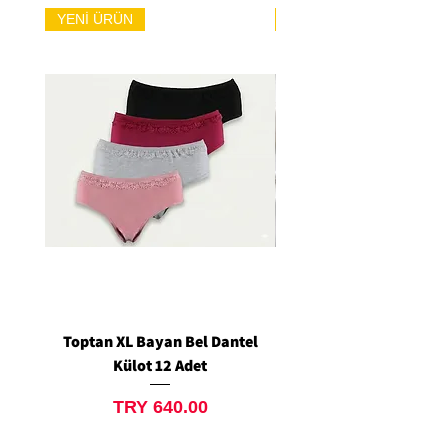
YENİ ÜRÜN
YENİ ÜRÜN
Toptan XL Bayan Bel Dantel
Toptan Standart M/L 
Külot 12 Adet
Siyah Tanga 12 Ad
Price
TRY 640.00