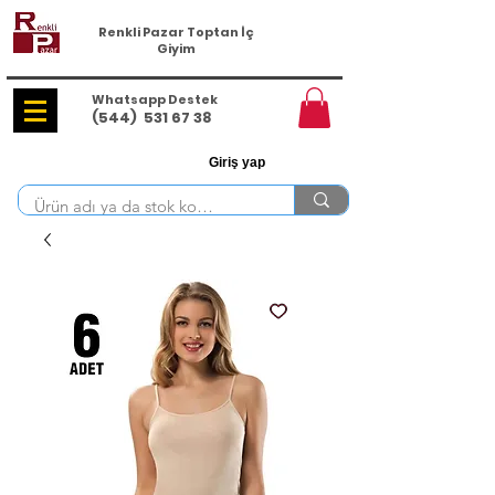
Renkli Pazar Toptan İç
Giyim
Whatsapp Destek
(544)
531 67 38
Giriş yap