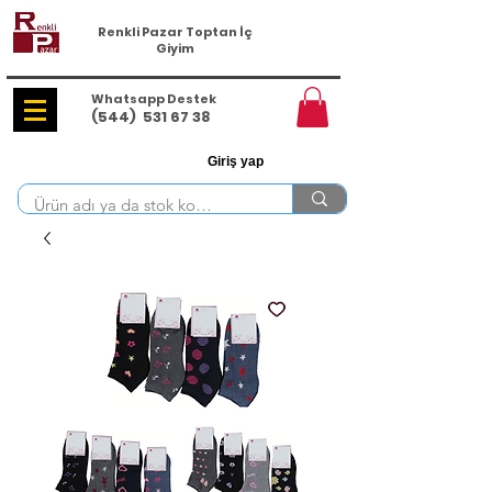
Renkli Pazar Toptan İç
Giyim
Whatsapp Destek
(544)
531 67 38
Giriş yap