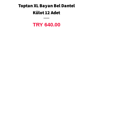
Toptan XL Bayan Bel Dantel
Toptan Standart M/L 
Külot 12 Adet
Siyah Tanga 12 Ad
Price
TRY 640.00