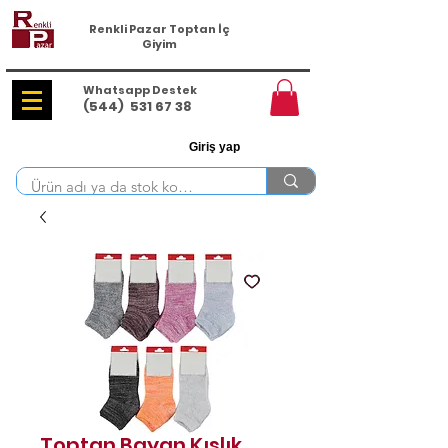
Renkli Pazar Toptan İç
Giyim
Whatsapp Destek
(544)
531 67 38
Giriş yap
Toptan Bayan Kışlık