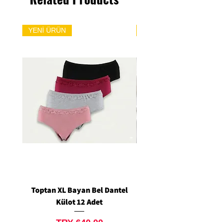
YENİ ÜRÜN
YENİ ÜRÜN
Toptan XL Bayan Bel Dantel
Toptan Standart M/L 
Külot 12 Adet
Siyah Tanga 12 Ad