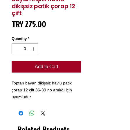
dikişsiz patik çorap 12
çift
Price
TRY 275.00
Quantity
*
Add to Cart
Toptan bayan dikişsiz havlu patik
çorap 12 çift 36-39 no aralığı için
uyumludur
Related Products