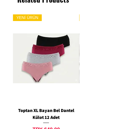
YENİ ÜRÜN
YENİ ÜRÜN
Toptan XL Bayan Bel Dantel
Toptan Standart M/L 
Külot 12 Adet
Siyah Tanga 12 Ad