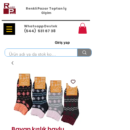
Renkli Pazar Toptan İç
Giyim
Whatsapp Destek
(544)
531 67 38
Giriş yap
Bayan kışlık havlu